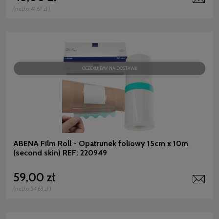
(netto:
41,67 zł
)
OCZEKUJEMY NA DOSTAWĘ
ABENA Film Roll - Opatrunek foliowy 15cm x 10m
(second skin) REF: 220949
59,00 zł
(netto:
54,63 zł
)