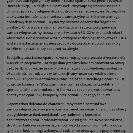
gabinecie zabiegowym czy domu – taśma opatrunkowa pełni niezwykle
istotną funkcję. To dzięki niej opatrunek utrzymuje się stabilnie na ranie,
chroniąc ją przed dostępem drobnoustrojów i zanieczyszczeń. Szczególnie
praktyczna jest taśma opatrunkowa samoprzylepna, która nie wymaga
dodatkowych mocowań – wystarczy oderwać odpowiedni fragment i
przykleić. Choć wydaje się ona nowinką, to w rzeczywistości pierwsze
samoprzylepne taśmy stosowano już w latach 30. XX wieku, a ich skład i
właściwości udoskonalano wraz z rozwojem technologii medycznych. Dziś
w ofercie eplaster.pl znajdziesz produkty dostosowane do potrzeb skóry
wrażliwej, delikatnej czy podatnej na alergie.
Specjalistyczna taśma opatrunkowa samoprzylepna została stworzona dla
wszystkich pacjentów. Każdego dnia jesteśmy bowiem narażeni na mniej
bądź bardziej poważne urazy, które wymagają odpowiedniego podejścia.
W zależności od rodzaju czy lokalizacji rany może sprawdzić się inna
technika. To jednak dezynfekcja rany i nałożenie sterylnego opatrunku są
po prostu konieczne! Wówczas może również okazać się przydatna
specjalna taśma opatrunkowa, która ma za zadanie przymocować oraz
podtrzymać opatrunki, kompresy oraz cewniki. Bez tego ani rusz!
Odpowiednio dobrana do charakteru rany taśma opatrunkowa
samoprzylepna utrzyma pierwotny opatrunek na swoim miejscu bez obawy
o pogłębienie uszkodzonej tkanki czy nadmierny kontakt z
zanieczyszczeniami i drobnoustrojami. Ze względu na swoją specyficzną
strukturę i budowę zapewni pacjentowi wysoki poziom komfortu, a co za
tym idzie, będzie mógł wykonywać codzienne obowiązki… z przyjemnością.