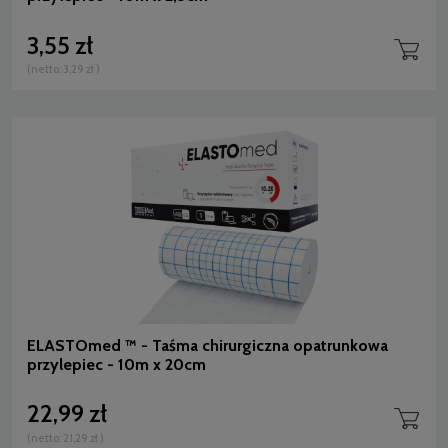
3,55 zł
(netto:
3,29 zł
)
ELASTOmed ™ - Taśma chirurgiczna opatrunkowa
przylepiec - 10m x 20cm
22,99 zł
(netto:
21,29 zł
)