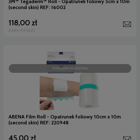
3M™ Tegaderm™ Roll - Opatrunek foliowy 5cm x 10m
(second skin) REF: 16002
118,00 zł
(netto:
109,26 zł
)
OCZEKUJEMY NA DOSTAWĘ
ABENA Film Roll - Opatrunek foliowy 10cm x 10m
(second skin) REF: 220948
45,00 zł