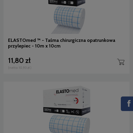
ELASTOmed ™ - Taśma chirurgiczna opatrunkowa
przylepiec - 10m x 10cm
11,80 zł
(netto:
10,93 zł
)