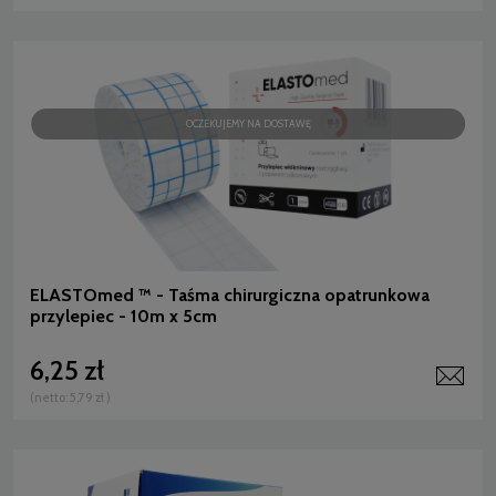
OCZEKUJEMY NA DOSTAWĘ
ELASTOmed ™ - Taśma chirurgiczna opatrunkowa
przylepiec - 10m x 5cm
6,25 zł
(netto:
5,79 zł
)