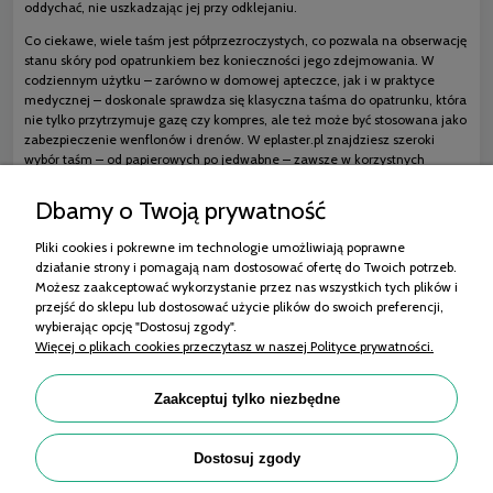
oddychać, nie uszkadzając jej przy odklejaniu.
Co ciekawe, wiele taśm jest półprzezroczystych, co pozwala na obserwację
stanu skóry pod opatrunkiem bez konieczności jego zdejmowania. W
codziennym użytku – zarówno w domowej apteczce, jak i w praktyce
medycznej – doskonale sprawdza się klasyczna taśma do opatrunku, która
nie tylko przytrzymuje gazę czy kompres, ale też może być stosowana jako
zabezpieczenie wenflonów i drenów. W eplaster.pl znajdziesz szeroki
wybór taśm – od papierowych po jedwabne – zawsze w korzystnych
cenach i w jakości, której możesz zaufać.
Dbamy o Twoją prywatność
Pliki cookies i pokrewne im technologie umożliwiają poprawne
działanie strony i pomagają nam dostosować ofertę do Twoich potrzeb.
Zakupy
Możesz zaakceptować wykorzystanie przez nas wszystkich tych plików i
przejść do sklepu lub dostosować użycie plików do swoich preferencji,
Pomoc
wybierając opcję "Dostosuj zgody".
Więcej o plikach cookies przeczytasz w naszej Polityce prywatności.
Moje konto
Informacje
Zaakceptuj tylko niezbędne
Porady
Dostosuj zgody