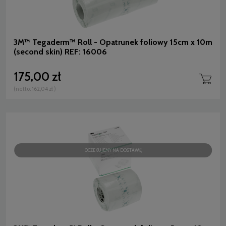
3M™ Tegaderm™ Roll - Opatrunek foliowy 15cm x 10m
(second skin) REF: 16006
175,00 zł
(netto:
162,04 zł
)
OCZEKUJEMY NA DOSTAWĘ