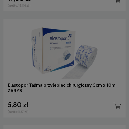
(netto:
18,06 zł
)
Elastopor Taśma przylepiec chirurgiczny 5cm x 10m
ZARYS
5,80 zł
(netto:
5,37 zł
)