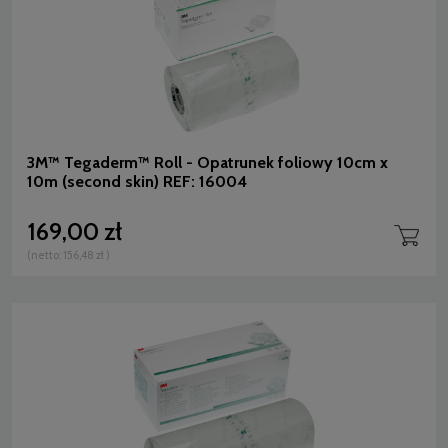
3M™ Tegaderm™ Roll - Opatrunek foliowy 10cm x
10m (second skin) REF: 16004
169,00 zł
(netto:
156,48 zł
)