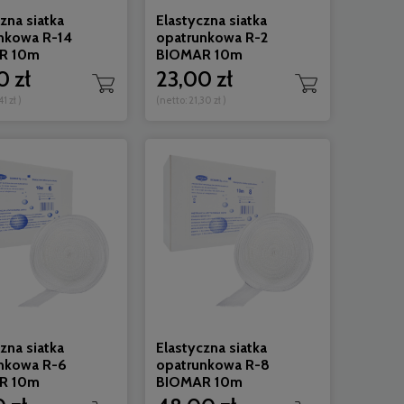
zna siatka
Elastyczna siatka
nkowa R-14
opatrunkowa R-2
Do koszyka
Do 
R 10m
BIOMAR 10m
0 zł
23,00 zł
41 zł
)
(netto:
21,30 zł
)
zna siatka
Elastyczna siatka
nkowa R-6
opatrunkowa R-8
R 10m
BIOMAR 10m