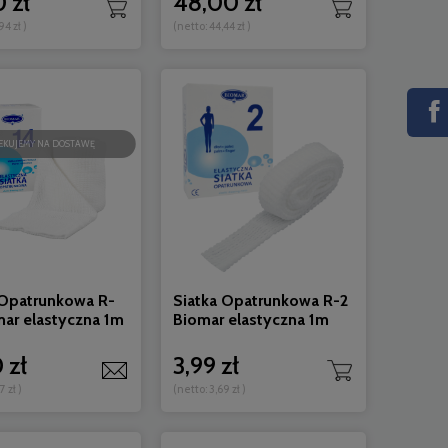
 zł
48,00 zł
94 zł
)
(netto:
44,44 zł
)
EKUJEMY NA DOSTAWĘ
 Opatrunkowa R-
Siatka Opatrunkowa R-2
mar elastyczna 1m
Biomar elastyczna 1m
 zł
3,99 zł
7 zł
)
(netto:
3,69 zł
)