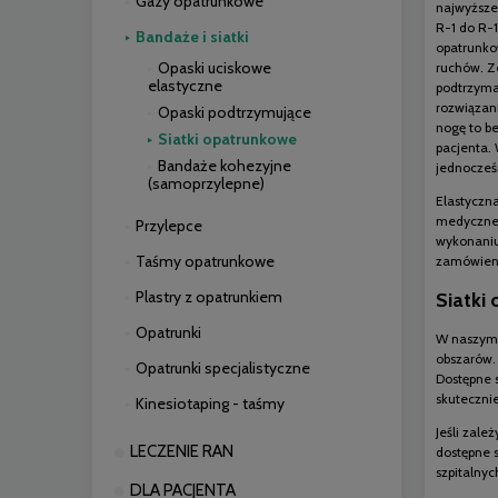
Gazy opatrunkowe
najwyższe
R-1 do R-
Bandaże i siatki
opatrunko
Opaski uciskowe
ruchów. Z
elastyczne
podtrzyma
rozwiązan
Opaski podtrzymujące
nogę to b
Siatki opatrunkowe
pacjenta. 
Bandaże kohezyjne
jednocześn
(samoprzylepne)
Elastyczn
medyczne 
Przylepce
wykonaniu
Taśmy opatrunkowe
zamówien
Plastry z opatrunkiem
Siatki
Opatrunki
W naszym 
obszarów.
Opatrunki specjalistyczne
Dostępne s
skutecznie
Kinesiotaping - taśmy
Jeśli zale
LECZENIE RAN
dostępne 
szpitalnyc
DLA PACJENTA