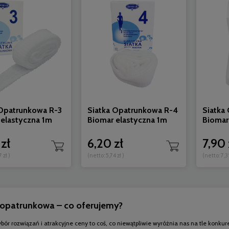
 Opatrunkowa R-3
Siatka Opatrunkowa R-4
Siatka
 elastyczna 1m
Biomar elastyczna 1m
Biomar
zł
6,20 zł
7,90 
7 zł
)
(netto:
5,74 zł
)
(netto:
7,31
 opatrunkowa – co oferujemy?
ybór rozwiązań i atrakcyjne ceny to coś, co niewątpliwie wyróżnia nas na tle kon