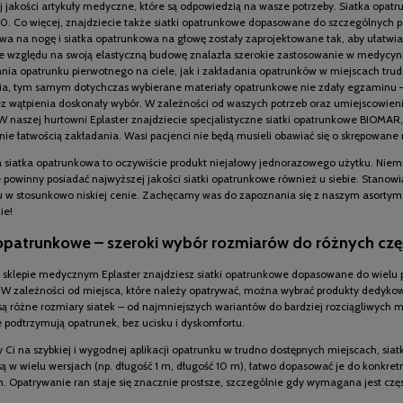
j jakości artykuły medyczne, które są odpowiedzią na wasze potrzeby. Siatka opat
10. Co więcej, znajdziecie także siatki opatrunkowe dopasowane do szczególnych 
wa na nogę i siatka opatrunkowa na głowę zostały zaprojektowane tak, aby ułatwia
e względu na swoją elastyczną budowę znalazła szerokie zastosowanie w medycyn
nia opatrunku pierwotnego na ciele, jak i zakładania opatrunków w miejscach tru
ia, tym samym dotychczas wybierane materiały opatrunkowe nie zdały egzaminu –
ez wątpienia doskonały wybór. W zależności od waszych potrzeb oraz umiejscowieni
W naszej hurtowni Eplaster znajdziecie specjalistyczne siatki opatrunkowe BIOMAR,
ie łatwością zakładania. Wasi pacjenci nie będą musieli obawiać się o skrępowane
a siatka opatrunkowa to oczywiście produkt niejałowy jednorazowego użytku. Nie
powinny posiadać najwyższej jakości siatki opatrunkowe również u siebie. Stanow
 w stosunkowo niskiej cenie. Zachęcamy was do zapoznania się z naszym asortym
ie!
 opatrunkowe – szeroki wybór rozmiarów do różnych częś
sklepie medycznym Eplaster znajdziesz siatki opatrunkowe dopasowane do wielu pa
 W zależności od miejsca, które należy opatrywać, można wybrać produkty dedykowa
ą różne rozmiary siatek – od najmniejszych wariantów do bardziej rozciągliwych mo
 podtrzymują opatrunek, bez ucisku i dyskomfortu.
ży Ci na szybkiej i wygodnej aplikacji opatrunku w trudno dostępnych miejscach, siatk
są w wielu wersjach (np. długość 1 m, długość 10 m), łatwo dopasować je do konkr
h. Opatrywanie ran staje się znacznie prostsze, szczególnie gdy wymagana jest cz