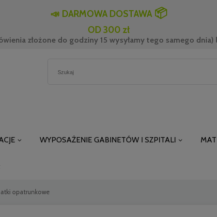
📦
📣
DARMOWA DOSTAWA
OD 300 zł
ówienia złożone do godziny 15 wysyłamy tego samego dnia) l
ACJE
WYPOSAŻENIE GABINETÓW I SZPITALI
MAT
t
iatki opatrunkowe