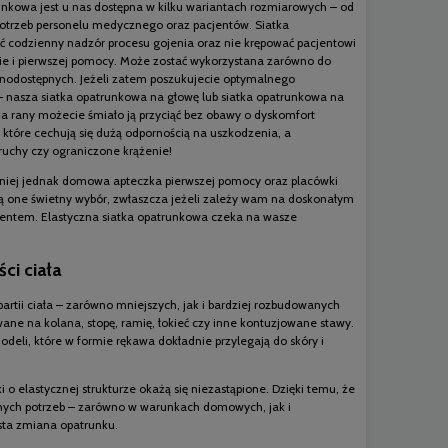
runkowa jest u nas dostępna w kilku wariantach rozmiarowych – od
potrzeb personelu medycznego oraz pacjentów. Siatka
ć codzienny nadzór procesu gojenia oraz nie krępować pacjentowi
ie i pierwszej pomocy. Może zostać wykorzystana zarówno do
dnodostępnych. Jeżeli zatem poszukujecie optymalnego
 nasza siatka opatrunkowa na głowę lub siatka opatrunkowa na
a rany możecie śmiało ją przyciąć bez obawy o dyskomfort
 które cechują się dużą odpornością na uszkodzenia, a
 ruchy czy ograniczone krążenie!
mniej jednak domowa apteczka pierwszej pomocy oraz placówki
ią one świetny wybór, zwłaszcza jeżeli zależy wam na doskonałym
entem. Elastyczna siatka opatrunkowa czeka na wasze
ci ciała
rtii ciała – zarówno mniejszych, jak i bardziej rozbudowanych
ne na kolana, stopę, ramię, łokieć czy inne kontuzjowane stawy.
deli, które w formie rękawa dokładnie przylegają do skóry i
i o elastycznej strukturze okażą się niezastąpione. Dzięki temu, że
etnych potrzeb – zarówno w warunkach domowych, jak i
ęsta zmiana opatrunku.