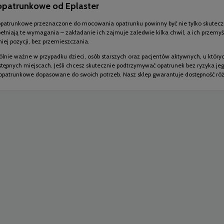
 opatrunkowe od Eplaster
opatrunkowe przeznaczone do mocowania opatrunku powinny być nie tylko skuteczne
pełniają te wymagania – zakładanie ich zajmuje zaledwie kilka chwil, a ich przem
ej pozycji, bez przemieszczania.
ólnie ważne w przypadku dzieci, osób starszych oraz pacjentów aktywnych, u który
tępnych miejscach. Jeśli chcesz skutecznie podtrzymywać opatrunek bez ryzyka jeg
i opatrunkowe dopasowane do swoich potrzeb. Nasz sklep gwarantuje dostępność róż