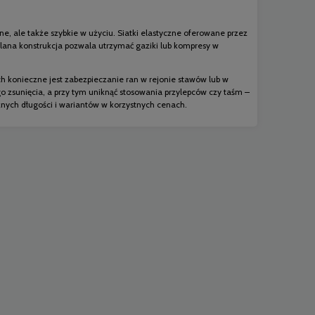
, ale także szybkie w użyciu. Siatki elastyczne oferowane przez
yślana konstrukcja pozwala utrzymać gaziki lub kompresy w
ch konieczne jest zabezpieczanie ran w rejonie stawów lub w
o zsunięcia, a przy tym uniknąć stosowania przylepców czy taśm –
nych długości i wariantów w korzystnych cenach.