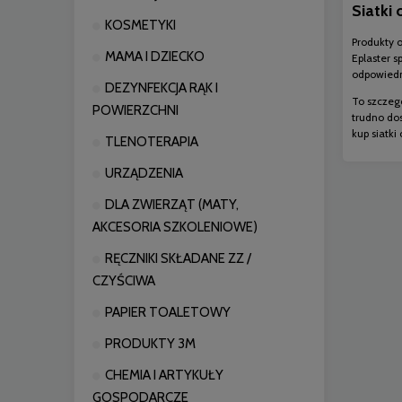
Siatki
KOSMETYKI
Produkty 
MAMA I DZIECKO
Eplaster s
odpowiedni
DEZYNFEKCJA RĄK I
To szczeg
POWIERZCHNI
trudno dos
kup siatk
TLENOTERAPIA
URZĄDZENIA
DLA ZWIERZĄT (MATY,
AKCESORIA SZKOLENIOWE)
RĘCZNIKI SKŁADANE ZZ /
CZYŚCIWA
PAPIER TOALETOWY
PRODUKTY 3M
CHEMIA I ARTYKUŁY
GOSPODARCZE