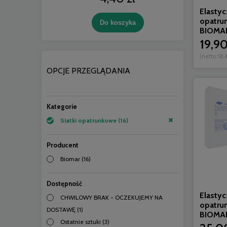
Elastyc
opatru
Do koszyka
BIOMA
19,90
(netto:
18,4
OPCJE PRZEGLĄDANIA
Kategorie
Siatki opatrunkowe
(16)
Producent
Biomar
(16)
Dostępność
Elastyc
CHWILOWY BRAK - OCZEKUJEMY NA
opatru
DOSTAWĘ
(1)
BIOMA
Ostatnie sztuki
(3)