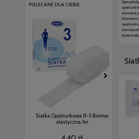
Specjalist
POLECANE DLA CIEBIE
opatrunkie
stanowią 
klientami
opatrunko
zamówień 
doskonałą 
Siat
Siatka Opatrunkowa R-3 Biomar
Siatka
elastyczna 1m
4,40 zł