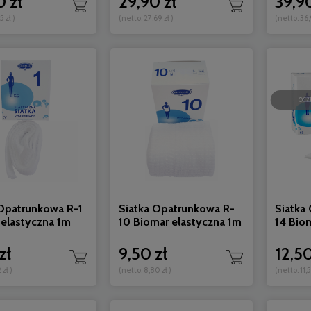
 zł
29,90 zł
39,90
5 zł
)
(netto:
27,69 zł
)
(netto:
36,
OCZ
 Opatrunkowa R-1
Siatka Opatrunkowa R-
Siatka
 elastyczna 1m
10 Biomar elastyczna 1m
14 Bio
zł
9,50 zł
12,50
 zł
)
(netto:
8,80 zł
)
(netto:
11,5