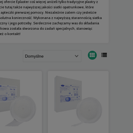
fercie Eplaster coś więcej aniżeli tylko tradycyjne plastry z
e tutaj także najwyższej jakości siatki opatrunkowe, które
pteczki pierwszej pomocy. Niezależnie zatem czy jesteście
solutna konieczność. Wykonana z najwyższą starannością siatka
czny i jego potrzeby. Serdecznie zachęcamy was do składania
nkowa została stworzona do zadań specjalnych, stanowiąc
eż o kontakt!
 R-6
Siatka Opatrunkowa R-1 Biomar
Siatka Opatrun
elastyczna 1m
elast
3,80 zł
9,