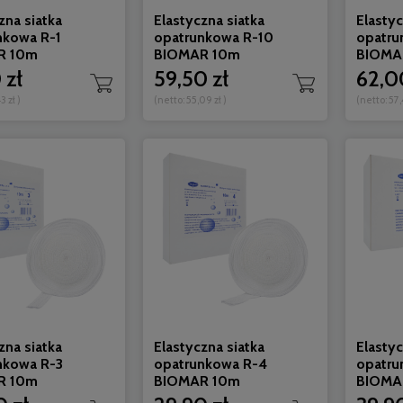
zna siatka
Elastyczna siatka
Elastyc
nkowa R-1
opatrunkowa R-10
opatru
Do koszyka
Do koszyka
R 10m
BIOMAR 10m
BIOMA
 zł
59,50 zł
62,0
3 zł
)
(netto:
55,09 zł
)
(netto:
57,
zna siatka
Elastyczna siatka
Elastyc
nkowa R-3
opatrunkowa R-4
opatru
R 10m
BIOMAR 10m
BIOMA