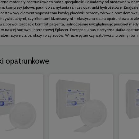
yczne materiały opatrunkowe to nasza specjalność! Posiadamy od niedawna w naszej o
m, kompresy jałowe, paski do zamykania ran czy opatrunki hydrożelowe. Znajdzieci
podstawowy element wyposażenia każdej placówki ochrony zdrowia oraz domowej a
 indywidualnymi, czy klientami biznesowymi – elastyczna siatka opatrunkowa to ab
wa pozwoli zadbać o komfort pacjenta, jednocześnie uwzględniając personel medy
w naszej hurtowni internetowej Eplaster. Dostępna u nas elastyczna siatka opatru
alternatywę dla bandaży i przylepców. W razie pytań czy wątpliwości prosimy równi
ki opatrunkowe
 Opatrunkowa R-6 Biomar
Elastyczna siatka opatrunkowa
elastyczna 1m
BIOMAR 10m
7,90 zł
39,90 zł