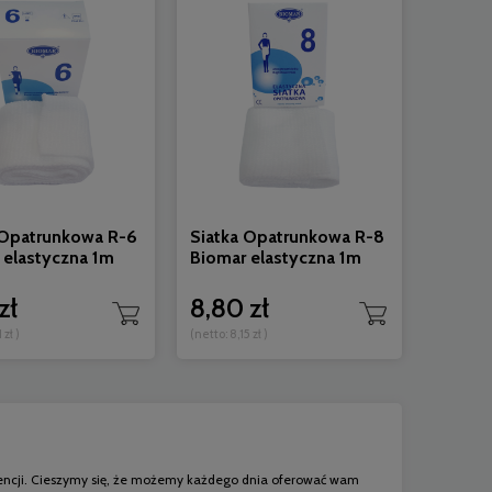
 Opatrunkowa R-6
Siatka Opatrunkowa R-8
 elastyczna 1m
Biomar elastyczna 1m
zł
8,80 zł
 zł
)
(netto:
8,15 zł
)
kurencji. Cieszymy się, że możemy każdego dnia oferować wam