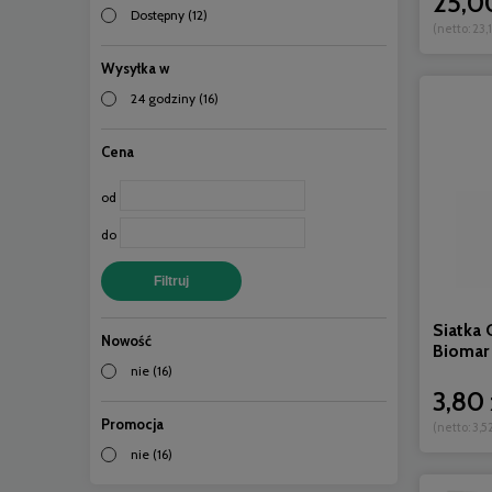
25,00
Dostępny
(12)
(netto:
23,1
Wysyłka w
24 godziny
(16)
Cena
od
do
Filtruj
Siatka
Nowość
Biomar
nie
(16)
3,80 
Promocja
(netto:
3,52
nie
(16)