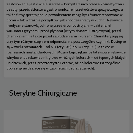
zastosowanie jest o wiele szersze – korzysta z nich branża kosmetyczna i
beauty, przedsiębiorstwa gastronomiczne i przetwórstwa spożywczego, a
także firmy sprzątające. Z powodzeniem mogą być również stosowane w
domu – tak w trakcie porządków, jak i podczas pracy w kuchni. Rękawice
medyczne stanowią ochronę przed drobnoustrojami – bakteriami,
wirusami i grzybami, przed płynami (w tym płynami ustrojowymi), przed
chemikaliami, a także przed zabrudzeniami i kurzem. Charakteryzują się
przy tym różnym stopniem odporności na poszczególne czynniki. Dostępne
są w wielu rozmiarach - od 6.0 (czyli XS) do 10 (czyli XL), a także w
rozmiarach niestandardowych. Można kupić rękawice lateksowe, rękawice
winylowe lub rękawice nitrylowe w różnych kolorach – od typowych białych
i niebieskich, przez przezroczyste i czarne, aż po kolorowe (szczególnie
dobrze sprawdzające się w gabinetach pediatrycznych).
Sterylne Chirurgiczne