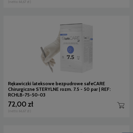
(netto:
66,67 zł
)
Rękawiczki lateksowe bezpudrowe safeCARE
Chirurgiczne STERYLNE rozm. 7.5 - 50 par | REF:
RCHLB-75-50-03
72,00 zł
(netto:
66,67 zł
)