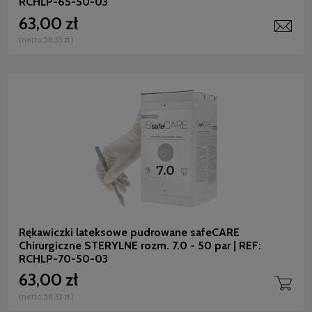
RCHLP-65-50-03
63,00 zł
(netto:
58,33 zł
)
Rękawiczki lateksowe pudrowane safeCARE
Chirurgiczne STERYLNE rozm. 7.0 - 50 par | REF:
RCHLP-70-50-03
63,00 zł
(netto:
58,33 zł
)