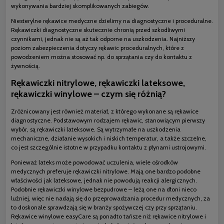
wykonywania bardziej skomplikowanych zabiegów.
Niesterylne rękawice medyczne dzielimy na diagnostyczne i proceduralne.
Rękawiczki diagnostyczne skutecznie chronią przed szkodliwymi
czynnikami, jednak nie są aż tak odporne na uszkodzenia. Najniższy
poziom zabezpieczenia dotyczy rękawic proceduralnych, które z
powodzeniem można stosować np. do sprzątania czy do kontaktu z
żywnością.
Rękawiczki nitrylowe, rękawiczki lateksowe,
rękawiczki winylowe – czym się różnią?
Zróżnicowany jest również materiał, z którego wykonane są rękawice
diagnostyczne. Podstawowym rodzajem rękawic, stanowiącym pierwszy
wybór, są rękawiczki lateksowe. Są wytrzymałe na uszkodzenia
mechaniczne, działanie wysokich i niskich temperatur, a także szczelne,
co jest szczególnie istotne w przypadku kontaktu z płynami ustrojowymi.
Ponieważ lateks może powodować uczulenia, wiele ośrodków
medycznych preferuje rękawiczki nitrylowe. Mają one bardzo podobne
właściwości jak lateksowe, jednak nie powodują reakcji alergicznych.
Podobnie rękawiczki winylowe bezpudrowe – leżą one na dłoni nieco
luźniej, więc nie nadają się do przeprowadzania procedur medycznych, za
to doskonale sprawdzają się w branży spożywczej czy przy sprzątaniu.
Rękawice winylowe easyCare są ponadto tańsze niż rękawice nitrylowe i