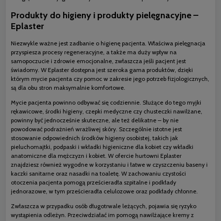
Produkty do higieny i produkty pielęgnacyjne –
Eplaster
Niezwykle ważne jest zadbanie o higienę pacjenta. Właściwa pielęgnacja
przyspiesza procesy regeneracyjne, a także ma duży wpływ na
samopoczucie i zdrowie emocjonalne, zwłaszcza jeśli pacjent jest
świadomy. W Eplaster dostępna jest szeroka gama produktów, dzięki
którym mycie pacjenta czy pomoc w zakresie jego potrzeb fizjologicznych,
są dla obu stron maksymalnie komfortowe.
Mycie pacjenta powinno odbywać się codziennie. Służące do tego myjki
rękawicowe, środki higieny, czepki medyczne czy chusteczki nawilżane,
powinny być jednocześnie skuteczne, ale też delikatne – by nie
powodować podrażnień wrażliwej skóry. Szczególnie istotne jest
stosowanie odpowiednich środków higieny osobistej, takich jak
pieluchomajtki, podpaski i wkładki higieniczne dla kobiet czy wkładki
anatomiczne dla mężczyzn i kobiet. W ofercie hurtowni Eplaster
znajdziesz również wygodne w korzystaniu i łatwe w czyszczeniu baseny i
kaczki sanitarne oraz nasadki na toaletę. W zachowaniu czystości
otoczenia pacjenta pomogą prześcieradła szpitalne i podkłady
jednorazowe, w tym prześcieradła celulozowe oraz podkłady chłonne.
Zwłaszcza w przypadku osób długotrwale leżących, pojawia się ryzyko
wystąpienia odleżyn. Przeciwdziałać im pomogą nawilżające kremy z