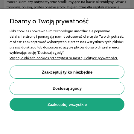
mocznikiem czy antyseptyczne środki myjące na bazie oktenidyny. Wraz z
troskliwą opieką, profesjonalne środki higieniczne dla szpitali stanowią
wsparcie chorego w powrocie do zdrowia.
Dbamy o Twoją prywatność
Pliki cookies i pokrewne im technologie umożliwiają poprawne
działanie strony i pomagają nam dostosować ofertę do Twoich potrzeb.
Zakupy
Możesz zaakceptować wykorzystanie przez nas wszystkich tych plików i
przejść do sklepu lub dostosować użycie plików do swoich preferencji,
Pomoc
wybierając opcję "Dostosuj zgody".
Więcej o plikach cookies przeczytasz w naszej Polityce prywatności.
Moje konto
Informacje
Zaakceptuj tylko niezbędne
Porady
Dostosuj zgody
OMET MEDICAL Sp. z o.o. | ul. 11 Listopada 99/101, 95-070 Aleksandrów Łódzki |
Zaakceptuj wszystkie
KRS: 0001035811, NIP: 7322212964, REGON: 525290046