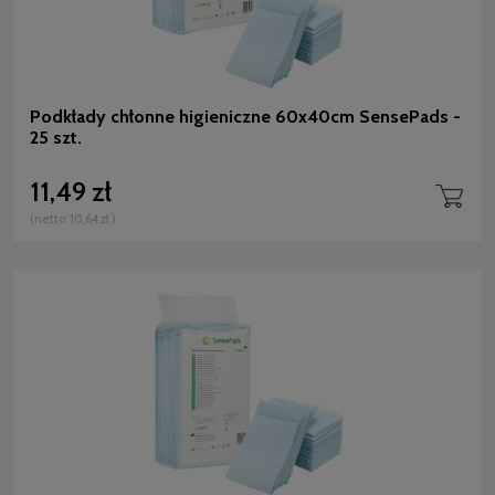
Podkłady chłonne higieniczne 60x40cm SensePads -
25 szt.
11,49 zł
(netto:
10,64 zł
)