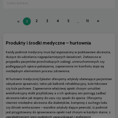
(netto:
62,04 zł
)
2
3
4
5
11
»
«
1
...
Produkty i środki medyczne – hurtownia
Każdy podmiot medyczny musi być wyposażony w podstawowe akcesoria,
służące do udzielania najpopularniejszych świadczeń. Zwłaszcza w
przypadku pacjentów przechodzących zabiegi, unieruchomionych czy
podlegających opiece paliatywnej, zapewnienie im komfortu staje się
niezbędnym elementem procesu zdrowienia.
W hurtowni medycznej Eplaster oferujemy artykuły ułatwiające pacjentowi
odzyskanie sprawności, takie jak balkonik rehabilitacyjny, kule łokciowe
czy kule pachowe. Zapewnienie właściwej opieki chorym umożliwi
wielofunkcyjny stolik przyłóżkowy a o ich spokojny sen pomogą zadbać
akcesoria takie jak stopery do uszu czy opaski do spania. Oferujemy
również niezbędne akcesoria dla diabetyków, kompresy z suchego lodu
czy śliniaki wielorazowe – wszelkie artykuły dające pewność, iż podmiot
jest przygotowany do sprawowania opieki nad chorym w każdym stanie, z
uwzględnieniem jego osobistych uwarunkowań i preferencji.