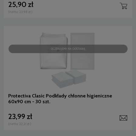
25,90 zł
(netto:
23,98 zł
)
OCZEKUJEMY NA DOSTAWĘ
Protectiva Clasic Podkłady chłonne higieniczne
60x90 cm - 30 szt.
23,99 zł
(netto:
22,21 zł
)