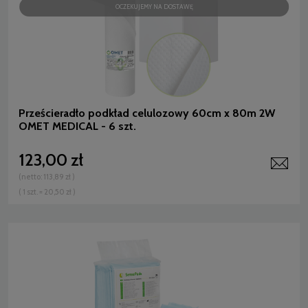
OCZEKUJEMY NA DOSTAWĘ
Prześcieradło podkład celulozowy 60cm x 80m 2W
OMET MEDICAL - 6 szt.
123,00 zł
(netto:
113,89 zł
)
( 1 szt. = 20,50 zł )