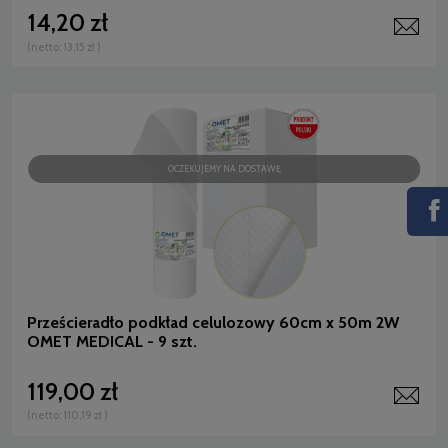
14,20 zł
(netto:
13,15 zł
)
OCZEKUJEMY NA DOSTAWĘ
Prześcieradło podkład celulozowy 60cm x 50m 2W
OMET MEDICAL - 9 szt.
119,00 zł
(netto:
110,19 zł
)