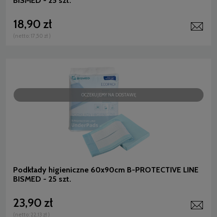
BISMED - 25 szt.
18,90 zł
(netto:
17,50 zł
)
OCZEKUJEMY NA DOSTAWĘ
Podkłady higieniczne 60x90cm B-PROTECTIVE LINE
BISMED - 25 szt.
23,90 zł
(netto:
22,13 zł
)