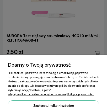
AURORA Test ciążowy strumieniowy HCG 10 mlU/ml |
REF: HCGM60B-1T
2,50 zł
(netto:
2,31 zł
)
Dbamy o Twoją prywatność
Pliki cookies i pokrewne im technologie umożliwiają poprawne
działanie strony i pomagają nam dostosować ofertę do Twoich potrzeb.
Zakupy
Możesz zaakceptować wykorzystanie przez nas wszystkich tych plików i
przejść do sklepu lub dostosować użycie plików do swoich preferencji,
Pomoc
wybierając opcję "Dostosuj zgody".
Więcej o plikach cookies przeczytasz w naszej Polityce prywatności.
Moje konto
Informacje
Zaakceptuj tylko niezbędne