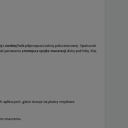
j i
cienkiej folii
półprzepuszczalnej poliuretanowej. Opatrunek
ność parowania
zmniejsza ryzyko maceracji
skóry pod folią. Klej
aplikacjach, gdzie stosuje się plastry niejałowe.
ym znaczeniu.