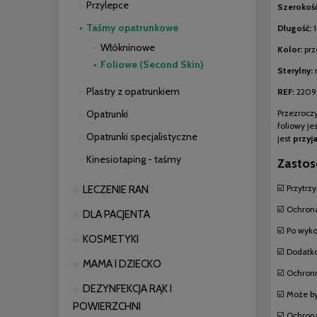
Przylepce
Szerokość
Taśmy opatrunkowe
Długość:
Włókninowe
Kolor:
prz
Foliowe (Second Skin)
Sterylny:
Plastry z opatrunkiem
REF:
2209
Opatrunki
Przezroczy
foliowy je
Opatrunki specjalistyczne
jest
przyj
Kinesiotaping - taśmy
Zastos
☑️ Przytr
LECZENIE RAN
☑️ Ochrona
DLA PACJENTA
☑️ Po wyko
KOSMETYKI
☑️ Dodatko
MAMA I DZIECKO
☑️ Ochron
DEZYNFEKCJA RĄK I
☑️ Może b
POWIERZCHNI
☑️ Ochrona