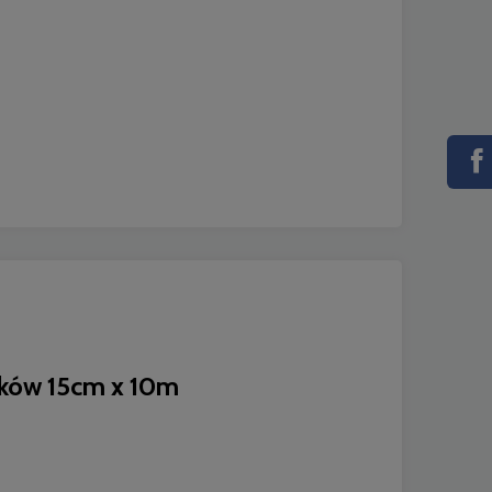
Do koszyka
Do 
nków 15cm x 10m