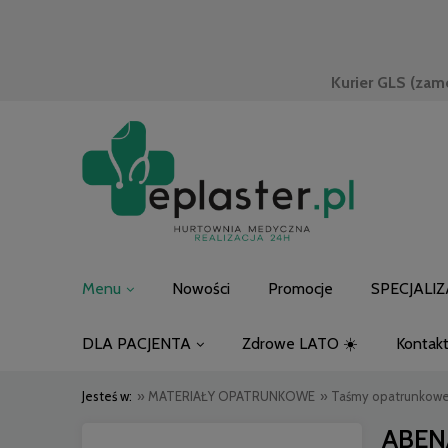
Kurier GLS (zam
Menu
Nowości
Promocje
SPECJALIZ
DLA PACJENTA
Zdrowe LATO ☀️
Kontak
Jesteś w:
»
MATERIAŁY OPATRUNKOWE
»
Taśmy opatrunkow
ABENA