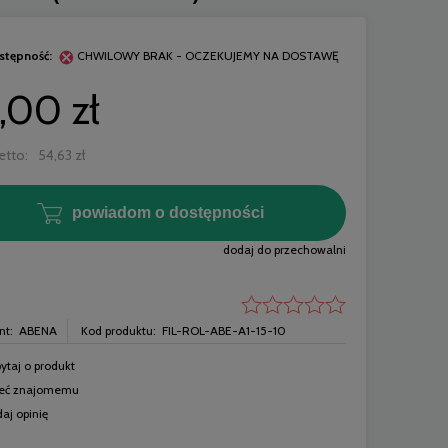
stępność:
CHWILOWY BRAK - OCZEKUJEMY NA DOSTAWĘ
,00 zł
etto:
54,63 zł
powiadom o dostępności
dodaj do przechowalni
nt:
ABENA
Kod produktu:
FIL-ROL-ABE-A1-15-10
ytaj o produkt
ty
Komplet pościeli medycznej
ABENA Chuste
leć znajomemu
2 cm
jednorazowy 40G BIAŁY - 1 kpl.
bezzapachowe XL
BETAtex ZARYS
| RE
aj opinię
13,50 zł
10,