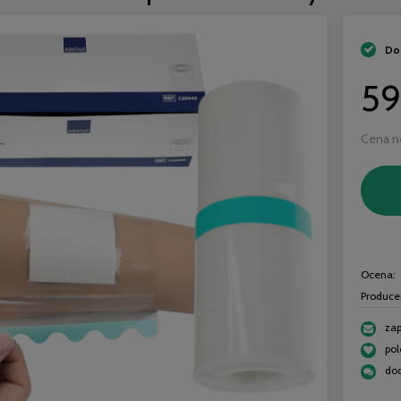
Do
59
Cena n
Ocena:
Produce
zap
® Samoprzylepny opatrunek
3M™ Tegaderm™ Przezroczys
po
y 10x15cm - 10 szt. | REF:
opatrunek foliowy z ramką 10x1
970004
REF: 1626W - 50 szt.
dod
38,50 zł
84,99 zł