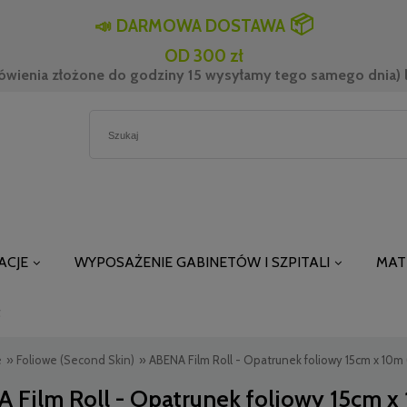
📦
📣
DARMOWA DOSTAWA
OD 300 zł
ówienia złożone do godziny 15 wysyłamy tego samego dnia) l
ACJE
WYPOSAŻENIE GABINETÓW I SZPITALI
MAT
t
e
»
Foliowe (Second Skin)
»
ABENA Film Roll - Opatrunek foliowy 15cm x 10m
 Film Roll - Opatrunek foliowy 15cm x