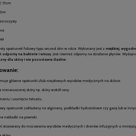
:
15cm
10m
ezroczysty
nie
49
sty opatrunek foliowy typu second skin w rolce. Wykonany jest z
miękkiej, wygodne
st
odporny na bakterie i wirusy
. Jest również odporny na działanie płynów. Wydaj
azny dla skóry i nie pozostawia śladów
.
owanie:
zymuje główne opatrunki i/lub niejałowych wyrobów medycznych na skórze.
 nienaruszonej skóry np. skóry wokół rany.
naniu i usunięciu tatuażu.
wy opatrunek zakładany na alginiany, podkładki hydrożelowe czy gazę lub w innych 
ne nakładki na powieki.
yć stosowany do mocowania wyrobów medycznych i drenów infuzyjnych o mniejsz
 skóry.