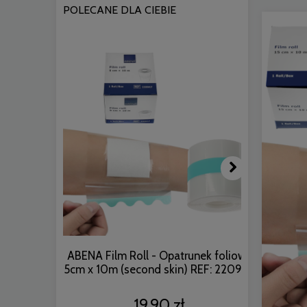
POLECANE DLA CIEBIE
ABENA Film Roll - Opatrunek foliowy
Hydrofilm
5cm x 10m (second skin) REF: 220947
foliow
19,90 zł