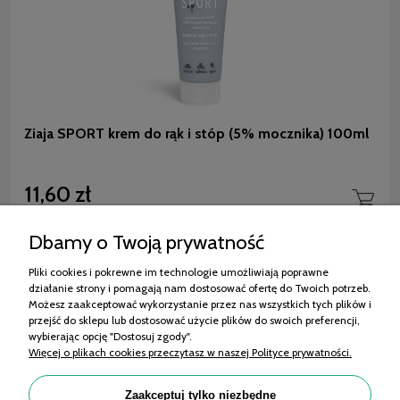
Ziaja SPORT krem do rąk i stóp (5% mocznika) 100ml
11,60 zł
(netto:
9,43 zł
)
Dbamy o Twoją prywatność
Pliki cookies i pokrewne im technologie umożliwiają poprawne
działanie strony i pomagają nam dostosować ofertę do Twoich potrzeb.
Zakupy
Możesz zaakceptować wykorzystanie przez nas wszystkich tych plików i
przejść do sklepu lub dostosować użycie plików do swoich preferencji,
Pomoc
wybierając opcję "Dostosuj zgody".
Więcej o plikach cookies przeczytasz w naszej Polityce prywatności.
Moje konto
Informacje
Zaakceptuj tylko niezbędne