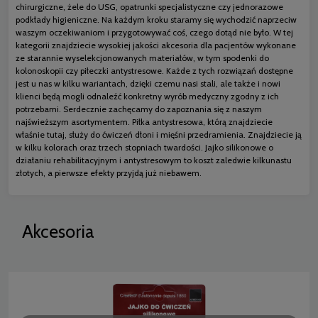
chirurgiczne, żele do USG, opatrunki specjalistyczne czy jednorazowe
podkłady higieniczne. Na każdym kroku staramy się wychodzić naprzeciw
waszym oczekiwaniom i przygotowywać coś, czego dotąd nie było. W tej
kategorii znajdziecie wysokiej jakości akcesoria dla pacjentów wykonane
ze starannie wyselekcjonowanych materiałów, w tym spodenki do
kolonoskopii czy piłeczki antystresowe. Każde z tych rozwiązań dostępne
jest u nas w kilku wariantach, dzięki czemu nasi stali, ale także i nowi
klienci będą mogli odnaleźć konkretny wyrób medyczny zgodny z ich
potrzebami. Serdecznie zachęcamy do zapoznania się z naszym
najświeższym asortymentem. Piłka antystresowa, którą znajdziecie
właśnie tutaj, służy do ćwiczeń dłoni i mięśni przedramienia. Znajdziecie ją
w kilku kolorach oraz trzech stopniach twardości. Jajko silikonowe o
działaniu rehabilitacyjnym i antystresowym to koszt zaledwie kilkunastu
złotych, a pierwsze efekty przyjdą już niebawem.
Akcesoria