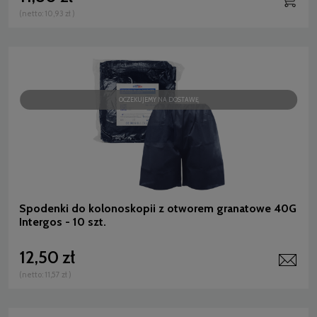
(netto:
10,93 zł
)
OCZEKUJEMY NA DOSTAWĘ
Spodenki do kolonoskopii z otworem granatowe 40G
Intergos - 10 szt.
12,50 zł
(netto:
11,57 zł
)