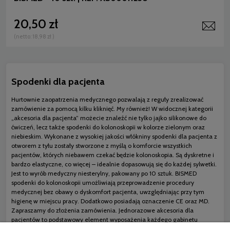
20,50 zł
(netto:
18,98 zł
)
Spodenki dla pacjenta
Hurtownie zaopatrzenia medycznego pozwalają z reguły zrealizować
zamówienie za pomocą kilku kliknięć. My również! W widocznej kategorii
„akcesoria dla pacjenta” możecie znaleźć nie tylko jajko silikonowe do
ćwiczeń, lecz także spodenki do kolonoskopii w kolorze zielonym oraz
niebieskim. Wykonane z wysokiej jakości włókniny spodenki dla pacjenta z
otworem z tyłu zostały stworzone z myślą o komforcie wszystkich
pacjentów, których niebawem czekać będzie kolonoskopia. Są dyskretne i
bardzo elastyczne, co więcej – idealnie dopasowują się do każdej sylwetki.
Jest to wyrób medyczny niesterylny, pakowany po 10 sztuk. BISMED
spodenki do kolonoskopii umożliwiają przeprowadzenie procedury
medycznej bez obawy o dyskomfort pacjenta, uwzględniając przy tym
higienę w miejscu pracy. Dodatkowo posiadają oznaczenie CE oraz MD.
Zapraszamy do złożenia zamówienia. Jednorazowe akcesoria dla
pacjentów to podstawowy element wyposażenia każdego gabinetu
lekarskiego.