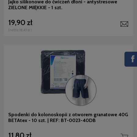
Jajko silikonowe do ćwiczeń dłoni - antystresowe
ZIELONE MIĘKKIE - 1 szt.
19,90 zł
(netto:
18,43 zł
)
Spodenki do kolonoskopii z otworem granatowe 40G
BETAtex - 10 szt. | REF: BT-0023-40DB
11,80 zł