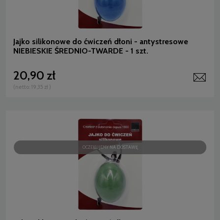
Jajko silikonowe do ćwiczeń dłoni - antystresowe
NIEBIESKIE ŚREDNIO-TWARDE - 1 szt.
20,90 zł
(netto:
19,35 zł
)
OCZEKUJEMY NA DOSTAWĘ