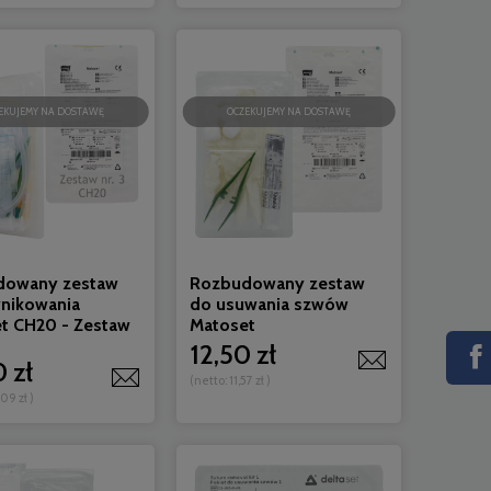
EKUJEMY NA DOSTAWĘ
OCZEKUJEMY NA DOSTAWĘ
dowany zestaw
Rozbudowany zestaw
nikowania
do usuwania szwów
t CH20 - Zestaw
Matoset
12,50 zł
 zł
(netto:
11,57 zł
)
09 zł
)