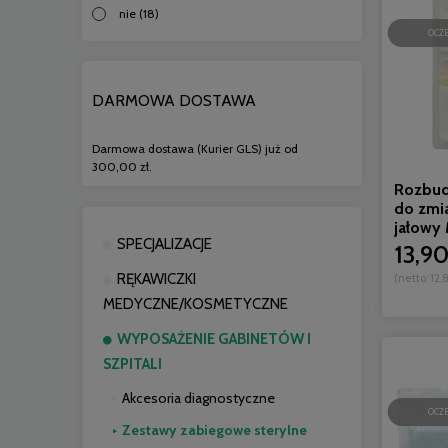
nie
(18)
OCZ
DARMOWA DOSTAWA
Darmowa dostawa (Kurier GLS) już od
300,00 zł.
Rozbud
do zmi
jałowy 
SPECJALIZACJE
13,90
RĘKAWICZKI
(netto:
12,8
MEDYCZNE/KOSMETYCZNE
WYPOSAŻENIE GABINETÓW I
SZPITALI
Akcesoria diagnostyczne
OCZ
Zestawy zabiegowe sterylne