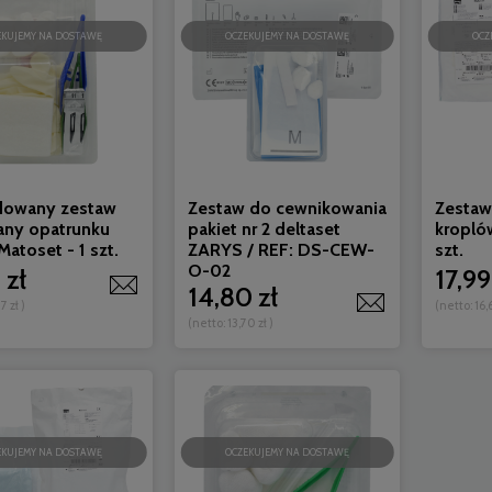
EKUJEMY NA DOSTAWĘ
OCZEKUJEMY NA DOSTAWĘ
OCZ
owany zestaw
Zestaw do cewnikowania
Zestaw
any opatrunku
pakiet nr 2 deltaset
kropló
Matoset - 1 szt.
ZARYS / REF: DS-CEW-
szt.
O-02
 zł
17,99
14,80 zł
7 zł
)
(netto:
16,
(netto:
13,70 zł
)
EKUJEMY NA DOSTAWĘ
OCZEKUJEMY NA DOSTAWĘ