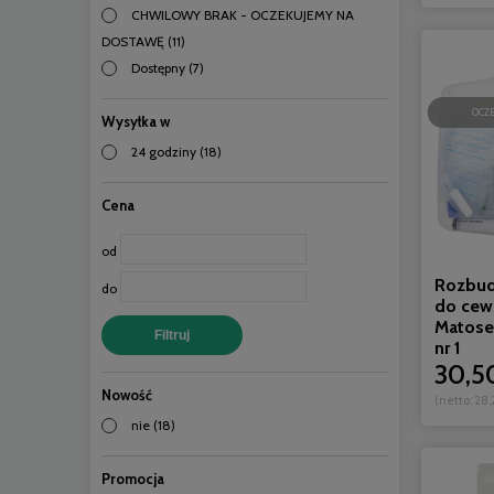
CHWILOWY BRAK - OCZEKUJEMY NA
DOSTAWĘ
(11)
Dostępny
(7)
OCZ
Wysyłka w
24 godziny
(18)
Cena
od
Rozbud
do
do cew
Matose
Filtruj
nr 1
30,50
Nowość
(netto:
28,
nie
(18)
Promocja