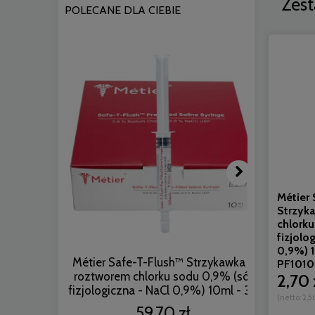
Zest
POLECANE DLA CIEBIE
Métier
Strzyk
chlorku
fizjolo
0,9%) 1
Métier Safe-T-Flush™ Strzykawka z
Métier S
PF1010
roztworem chlorku sodu 0,9% (sól
roztwor
2,70 
fizjologiczna - NaCl 0,9%) 10ml - 30
fizjolog
(netto:
2,5
szt. | REF: PF1010
59,70 zł