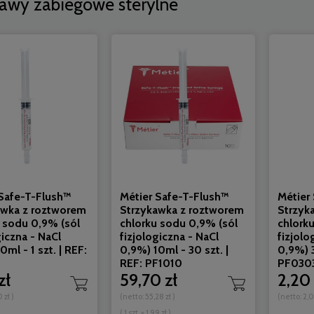
awy zabiegowe sterylne
 Safe-T-Flush™
Métier Safe-T-Flush™
Métier
awka z roztworem
Strzykawka z roztworem
Strzyk
 sodu 0,9% (sól
chlorku sodu 0,9% (sól
chlork
giczna - NaCl
fizjologiczna - NaCl
fizjolo
0ml - 1 szt. | REF:
0,9%) 10ml - 30 szt. |
0,9%) 3
afe-T-Flush™ Strzykawka z
Métier Safe-T-Flush™ Strzykaw
REF: PF1010
PF030
em chlorku sodu 0,9% (sól
roztworem chlorku sodu 0,9% (
zł
59,70 zł
2,20 
iczna - NaCl 0,9%) 5ml - 30
fizjologiczna - NaCl 0,9%) 5ml - 1
0 zł
)
(netto:
55,28 zł
)
(netto:
2,0
szt. | REF: PF0505
| REF: PF0505
56,10 zł
2,40 zł
( 1 szt. = 1,99 zł )