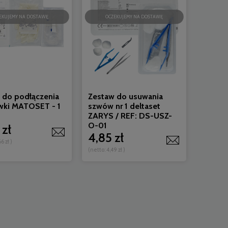
EKUJEMY NA DOSTAWĘ
OCZEKUJEMY NA DOSTAWĘ
 do podłączenia
Zestaw do usuwania
wki MATOSET - 1
szwów nr 1 deltaset
ZARYS / REF: DS-USZ-
O-01
 zł
4,85 zł
66 zł
)
(netto:
4,49 zł
)