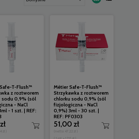
 Safe-T-Flush™
Métier Safe-T-Flush™
awka z roztworem
Strzykawka z roztworem
u sodu 0,9% (sól
chlorku sodu 0,9% (sól
giczna - NaCl
fizjologiczna - NaCl
ml - 1 szt. | REF:
0,9%) 3ml - 30 szt. |
ka z
Zestaw do usuwania szwów nr 1
Métier Safe-T-F
3
REF: PF0303
sól
deltaset ZARYS / REF: DS-USZ-O-01
roztworem chlo
zł
51,00 zł
 szt.
fizjologiczna - 
4 zł
)
(netto:
47,22 zł
)
szt. | 
4,85 zł
2,
( 1 szt. = 1,70 zł )