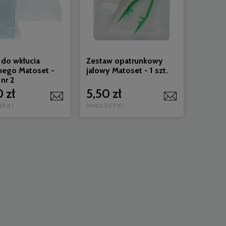
 do wkłucia
Zestaw opatrunkowy
nego Matoset -
jałowy Matoset - 1 szt.
nr 2
 zł
5,50 zł
28 zł
)
(netto:
5,09 zł
)