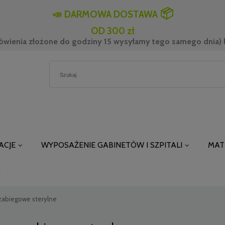
📦
📣
DARMOWA DOSTAWA
OD 300 zł
ówienia złożone do godziny 15 wysyłamy tego samego dnia) l
ACJE
WYPOSAŻENIE GABINETÓW I SZPITALI
MAT
t
zabiegowe sterylne