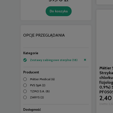
Do koszyka
OPCJE PRZEGLĄDANIA
Kategorie
Zestawy zabiegowe sterylne
(18)
Métier
Producent
Strzyk
chlorku
Métier Medical
(6)
fizjolo
PVS SpA
(2)
0,9%) 5
TZMO S.A.
(8)
PF050
2,40 
ZARYS
(2)
(netto:
2,22
Dostępność