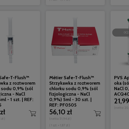
Do koszyka
Do koszyka
OCZ
 Safe-T-Flush™
Métier Safe-T-Flush™
PVS Ap
awka z roztworem
Strzykawka z roztworem
oka (só
 sodu 0,9% (sól
chlorku sodu 0,9% (sól
NaCl 0
giczna - NaCl
fizjologiczna - NaCl
ACQ4
ml - 1 szt. | REF:
0,9%) 5ml - 30 szt. |
21,99
5
REF: PF0505
(netto:
20,
zł
56,10 zł
 zł
)
(netto:
51,94 zł
)
( 1 szt. = 1,87 zł )