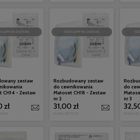
EKUJEMY NA DOSTAWĘ
OCZEKUJEMY NA DOSTAWĘ
OCZ
owany zestaw
Rozbudowany zestaw
Rozbu
nikowania
do cewnikowania
do cew
t CH14 - Zestaw
Matoset CH18 - Zestaw
Matose
nr 2
nr 3
 zł
31,00 zł
32,50
24 zł
)
(netto:
28,70 zł
)
(netto:
30,