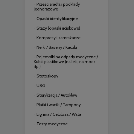
Prześcieradła i podkłady
jednorazowe
Opaski identyfikacyjne
Stazy (opaski uciskowe)
Kompresy i zamrażacze
Nerki / Baseny / Kaczki
Pojemniki na odpady medyczne /
Kubki plastikowe (na leki, na mocz
itp.)
Stetoskopy
USG
Sterylizacja / Autoklaw
Płatki i waciki / Tampony
Lignina / Celuloza / Wata
Testy medyczne