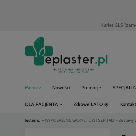
Kurier GLS (zam
Menu
Nowości
Promocje
SPECJALIZ
DLA PACJENTA
Zdrowe LATO ☀️
Kontak
Jesteś w:
»
WYPOSAŻENIE GABINETÓW I SZPITALI
»
Zestawy 