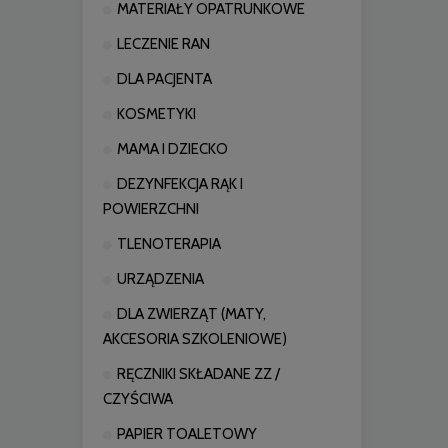
MATERIAŁY OPATRUNKOWE
LECZENIE RAN
DLA PACJENTA
KOSMETYKI
MAMA I DZIECKO
DEZYNFEKCJA RĄK I
POWIERZCHNI
TLENOTERAPIA
URZĄDZENIA
DLA ZWIERZĄT (MATY,
AKCESORIA SZKOLENIOWE)
RĘCZNIKI SKŁADANE ZZ /
CZYŚCIWA
PAPIER TOALETOWY