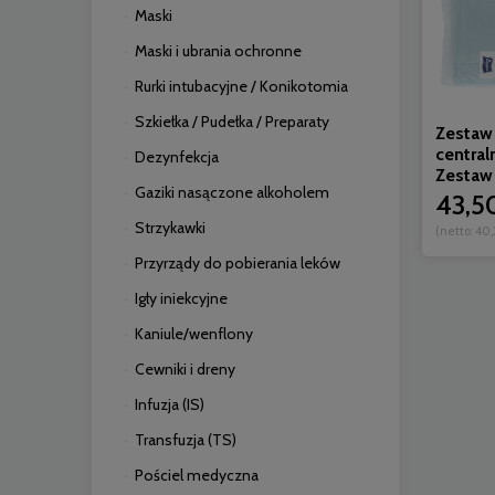
Maski
Maski i ubrania ochronne
Rurki intubacyjne / Konikotomia
Szkiełka / Pudełka / Preparaty
Zestaw
central
Dezynfekcja
Zestaw 
Gaziki nasączone alkoholem
43,50
Strzykawki
(netto:
40,
Przyrządy do pobierania leków
Igły iniekcyjne
Kaniule/wenflony
Cewniki i dreny
Infuzja (IS)
Transfuzja (TS)
Pościel medyczna