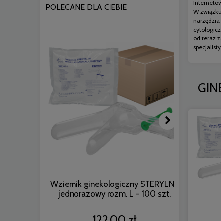
Interneto
POLECANE DLA CIEBIE
W związku
narzędzia
cytologic
od teraz z
specjalis
GIN
Wziernik ginekologiczny STERYLNY
SoftMed 
jednorazowy rozm. L - 100 szt.
STERYLN
122,00 zł