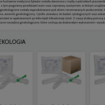
wa hurtownia medyczna Eplaster została stworzona z myślą o potrzebach pracownik
 z tym pragniemy przedstawić wam nasz najnowszy asortyment, w którym znajdzieci
 ginekologiczne zostały wyprodukowane pod okiem renomowanych producentów. Nas
zna, wziernik ginekologiczny, Cytofix utrwalacz do badań cytologicznych oraz ws
amówić w opakowaniach po kilka bądź kilkadziesiąt sztuk. Z naszą drobną pomocą za
tyczne narzędzia ginekologiczne, które cechują się doskonałym wykonaniem i wys
EKOLOGIA
- Wziernik ginekologiczny
Endo-Przyrząd do pobierani
Y jednorazowy rozm. M -
materiału z endometrium i z
100 szt.
endocervix ALBIS - 1 szt. / REF: 
ENDOSAMPLER
99,00 zł
26,90 zł