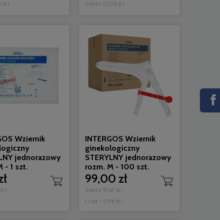
9 zł
)
(netto:
112,96 zł
)
OS Wziernik
INTERGOS Wziernik
logiczny
ginekologiczny
LNY jednorazowy
STERYLNY jednorazowy
 - 1 szt.
rozm. M - 100 szt.
zł
99,00 zł
 zł
)
(netto:
91,67 zł
)
( 1 szt. = 0,99 zł )