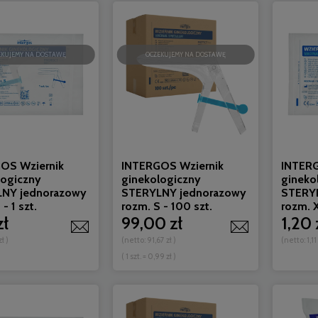
EKUJEMY NA DOSTAWĘ
OCZEKUJEMY NA DOSTAWĘ
OS Wziernik
INTERGOS Wziernik
INTERG
logiczny
ginekologiczny
gineko
NY jednorazowy
STERYLNY jednorazowy
STERY
- 1 szt.
rozm. S - 100 szt.
rozm. X
zł
99,00 zł
1,20 
zł
)
(netto:
91,67 zł
)
(netto:
1,11
( 1 szt. = 0,99 zł )