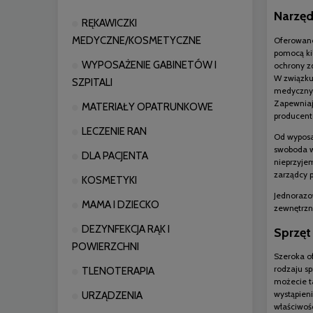
Narzęd
RĘKAWICZKI
MEDYCZNE/KOSMETYCZNE
Oferowane
pomocą ki
WYPOSAŻENIE GABINETÓW I
ochrony z
W związku
SZPITALI
medyczny 
Zapewniaj
MATERIAŁY OPATRUNKOWE
producent
LECZENIE RAN
Od wyposa
swoboda w 
DLA PACJENTA
nieprzyje
zarządcy p
KOSMETYKI
Jednorazow
MAMA I DZIECKO
zewnętrzn
DEZYNFEKCJA RĄK I
Sprzęt
POWIERZCHNI
Szeroka of
rodzaju sp
TLENOTERAPIA
możecie t
wystąpien
URZĄDZENIA
właściwoś