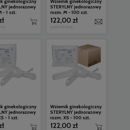
ik ginekologiczny
Wziernik ginekologiczny
LNY jednorazowy
STERYLNY jednorazowy
 - 1 szt.
rozm. M - 100 szt.
Powiadom o dostępności
Powiadom 
zł
122,00 zł
9 zł
)
(netto:
112,96 zł
)
ik ginekologiczny
Wziernik ginekologiczny
LNY jednorazowy
STERYLNY jednorazowy
S - 1 szt.
rozm. XS - 100 szt.
zł
122,00 zł