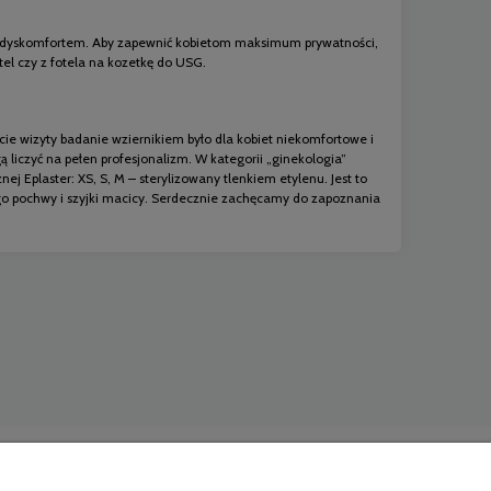
rym dyskomfortem. Aby zapewnić kobietom maksimum prywatności,
tel czy z fotela na kozetkę do USG.
ie wizyty badanie wziernikiem było dla kobiet niekomfortowe i
 liczyć na pełen profesjonalizm. W kategorii „ginekologia”
j Eplaster: XS, S, M – sterylizowany tlenkiem etylenu. Jest to
o pochwy i szyjki macicy. Serdecznie zachęcamy do zapoznania
Porady
Blog