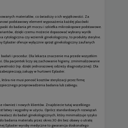
owanych materiałów, co świadczy o ich wyjątkowości. Za
y stanowi podstawowy element wyposażenia każdej placówki
że paski do badania pH moczu i szkiełka mikroskopowe podstawowe.
wariantów, dzięki czemu możecie dopasować wybrany wyrób
ytologiczna czy wziernik ginekologiczny, to produkty sterylne.
Eplaster oferuje wyłącznie sprzęt ginekologiczny zaufanych
badań i procedur. Dla lekarza znaczenie ma przede wszystkim
ki. Dla pacjentek liczy się zachowanie higieny, zminimalizowanie
watności (np. dzięki jednorazowej odzieży diagnostycznej). Dla
 zabezpieczają zakupy w hurtowni Eplaster.
która nie musi ponosić kosztów sterylizacji przez firmę
ezpiecznego przeprowadzenia badania lub zabiegu.
e również i nowych klientów. Znajdziecie tutaj wszelkiego
 jest łatwy i wygodny w użyciu. Oprócz standardowych rozwiązań
walacz do badań ginekologicznych, który minimalizuje ryzyko
o badania materiału przez okres 30 dni bez obawy o utratę
cznej Eplaster wyroby medyczne to gwarancja doskonałego