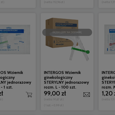
 zł
)
(netto:
112,96 zł
)
(netto:
1,3
OCZEKUJEMY NA DOSTAWĘ
OS Wziernik
INTERGOS Wziernik
INTERG
logiczny
ginekologiczny
gineko
NY jednorazowy
STERYLNY jednorazowy
STERY
- 1 szt.
rozm. L - 100 szt.
rozm. M
zł
99,00 zł
1,20 
zł
)
(netto:
91,67 zł
)
(netto:
1,11
( 1 szt. = 0,99 zł )