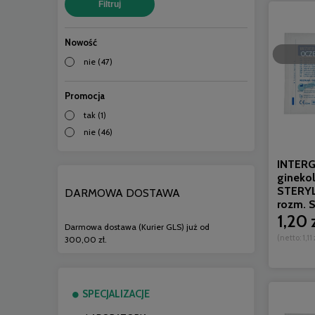
Filtruj
Nowość
OCZ
nie
(47)
Promocja
tak
(1)
nie
(46)
INTERG
gineko
STERYL
DARMOWA DOSTAWA
rozm. S 
1,20 
Darmowa dostawa (Kurier GLS) już od
(netto:
1,11 
300,00 zł.
SPECJALIZACJE