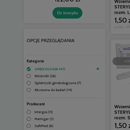
Wziern
STERYL
rozm. L 
Do koszyka
Po
1,50 
(netto:
1,39
OPCJE PRZEGLĄDANIA
Kategorie
OCZ
GINEKOLOGIA
(47)
Wzierniki
(26)
Spódniczki ginekologiczne
(7)
Akcesoria do badań
(14)
Producent
Wziern
STERYL
Intergos
(11)
rozm. S 
Meringer
(3)
1,50 
SoftMed
(8)