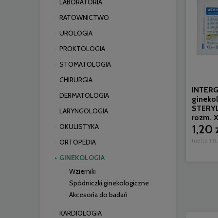
LABORATORIA
RATOWNICTWO
UROLOGIA
PROKTOLOGIA
STOMATOLOGIA
CHIRURGIA
INTERG
DERMATOLOGIA
gineko
STERYL
LARYNGOLOGIA
rozm. X
1,20 
OKULISTYKA
(netto:
1,11 
ORTOPEDIA
GINEKOLOGIA
Wzierniki
Spódniczki ginekologiczne
Akcesoria do badań
KARDIOLOGIA