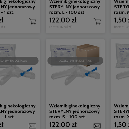
ik ginekologiczny
Wziernik ginekologiczny
Wziern
NY jednorazowy
STERYLNY jednorazowy
STERY
- 1 szt.
rozm. L - 100 szt.
rozm. M
wiadom o dostępności
Do koszyka
zł
122,00 zł
1,50 
 zł
)
(netto:
112,96 zł
)
(netto:
1,3
EKUJEMY NA DOSTAWĘ
OCZEKUJEMY NA DOSTAWĘ
ik ginekologiczny
Wziernik ginekologiczny
Wziern
NY jednorazowy
STERYLNY jednorazowy
STERY
- 1 szt.
rozm. S - 100 szt.
rozm. X
zł
122,00 zł
1,50 