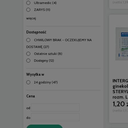
(netto:
1,39
Ultramedic
(4)
ZARYS
(11)
więcej
Dostępność
CHWILOWY BRAK - OCZEKUJEMY NA
DOSTAWĘ
(27)
Ostatnie sztuki
(8)
Dostępny
(12)
Wysyłka w
INTERG
24 godziny
(47)
gineko
STERYL
Cena
rozm. L 
1,20 
od
(netto:
1,11 
do