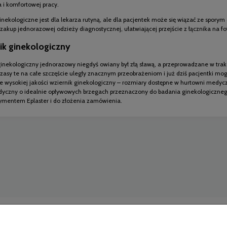
 i komfortowej pracy.
inekologiczne jest dla lekarza rutyną, ale dla pacjentek może się wiązać ze spo
akup jednorazowej odzieży diagnostycznej, ułatwiającej przejście z łącznika na fo
ik ginekologiczny
inekologiczny jednorazowy niegdyś owiany był złą sławą, a przeprowadzane w trakc
zasy te na całe szczęście uległy znacznym przeobrażeniom i już dziś pacjentki mogą
e wysokiej jakości wziernik ginekologiczny – rozmiary dostępne w hurtowni medyczne
yczny o idealnie opływowych brzegach przeznaczony do badania ginekologiczneg
rtymentem Eplaster i do złożenia zamówienia.
Moje konto
Informacje
Logowanie
Koszt dostawy