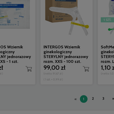
OS Wziernik
INTERGOS Wziernik
SoftMe
logiczny
ginekologiczny
gineko
NY jednorazowy
STERYLNY jednorazowy
STERY
XS - 1 szt.
rozm. XXS - 100 szt.
rozm. L 
zł
99,00 zł
1,10 
zł
)
(netto:
91,67 zł
)
(netto:
1,0
( 1 szt. = 0,99 zł )
2
3
«
1