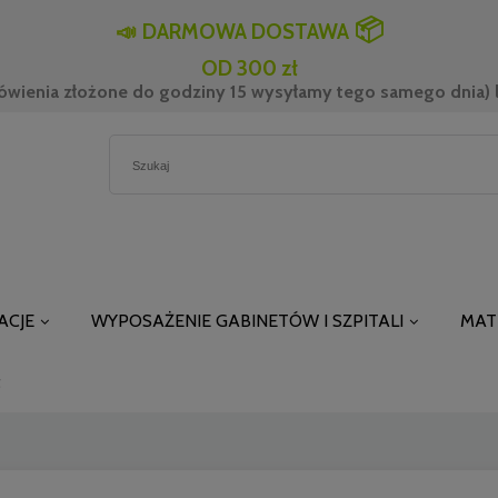
📦
📣
DARMOWA DOSTAWA
OD 300 zł
ówienia złożone do godziny 15 wysyłamy tego samego dnia) l
ACJE
WYPOSAŻENIE GABINETÓW I SZPITALI
MAT
t