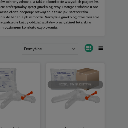
ów ochrony zdrowia, a także o komforcie wszystkich pacjentów.
e profesjonalny sprzęt ginekologiczny. Dostępne właśnie u nas
za oferta obejmuje rozwiązania takie jak: szczoteczka
kaźnik do badania pH w moczu. Narzędzia ginekologiczne możecie
opatrzycie każdy oddział szpitalny oraz gabinet lekarski w
okim poziomem komfortu użytkowania.
OCZEKUJEMY NA DOSTAWĘ
a
SoftMed - Wziernik ginekologiczny
Wziernik gineko
STERYLNY jednorazowy rozm. S -
jednorazowy 
G0744
100 szt.
99,00 zł
1,