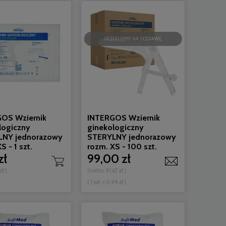
OCZEKUJEMY NA DOSTAWĘ
OS Wziernik
INTERGOS Wziernik
logiczny
ginekologiczny
LNY jednorazowy
STERYLNY jednorazowy
S - 1 szt.
rozm. XS - 100 szt.
zł
99,00 zł
 zł
)
(netto:
91,67 zł
)
( 1 szt. = 0,99 zł )