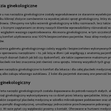
zia ginekologiczne
 u nas narzędzia ginekologiczne zostały wyprodukowane ze starannie wyselekcjon
lku kliknięć złożycie zamówienie na wysokiej jakości sprzęt ginekologiczny, któr
drowia. Oferujemy nie tylko wziernik ginekologiczny w kilku rozmiarach, lecz tak
 z licznymi zapytaniami ze strony naszych klientów wprowadziliśmy różnorakość 
względem waszego zapotrzebowania. Akcesoria ginekologiczne, w tym szczoteczka c
ą komfort użytkowania oraz 100% bezpieczeństwo pacjentów. Nasz sklep medyczny 
ów.
żenia gabinetu ginekologicznego zależy wygoda i bezpieczeństwo wykonywanych 
operowaniu narzędziami – to, jak leżą w dłoni i jak współgrają z anatomią pacjent
mnych doznań (takich jak ból czy dyskomfort), ale także zapewnienie maksimum pry
lacówki nie bez znaczenia jest również cena sprzętu. Interesy wszystkich tych grup
e narzędzia ginekologiczne to komfort dla lekarza i dla całej placówki medycznej, 
ą albo zakupu własnego autoklawu. Z kolei dla pacjentek stanowią one pewność b
 ginekologiczny
erta narzędzi ginekologicznych została dopasowana do potrzeb naszych stałych, al
rzęt ginekologiczny wykorzystywany na co dzień przez lekarzy specjalistów, który
akże zaopatrzyć placówkę medyczną w szkiełko mikroskopowe podstawowe oraz utr
ia pomyłki diagnostycznej, umożliwiając jednocześnie przechowywanie pobranego d
ci. W razie pytań czy wątpliwości prosimy o kontakt. Oferowane w hurtowni medy