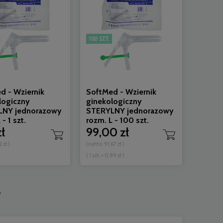
d - Wziernik
SoftMed - Wziernik
logiczny
ginekologiczny
LNY jednorazowy
STERYLNY jednorazowy
- 1 szt.
rozm. L - 100 szt.
zł
99,00 zł
2 zł
)
(netto:
91,67 zł
)
( 1 szt. = 0,99 zł )
»