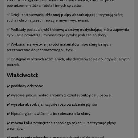
pobrudzeniem łóżka, fotela i innych sprzętów.
✅ Dzięki zastosowaniu
chłonnej pulpy absorbującej
, utrzymują skórę
suchą i chronią przed nieprzyjemnymi wyciekami.
✅ Podkłady posiadają
włókninową warstwę oddychającą
, która zapewnia
cyrkulację powietrza i minimalizuje ryzyko podrażnień skóry.
✅ Wykonane z wysokiej jakości
materiałów hipoalergicznych
,
przeznaczone do jednorazowego użytku.
✅ Dostępne w różnych rozmiarach, aby dostosować się do indywidualnych
potrzeb.
Właściwości:
✔️ podkłady ochronne
✔️ wysokiej jakości
wkład chłonny z czystej pulpy
celulozowej
✔️
wysoka absorbcja
i szybkie rozprowadzenie płynów
✔️ hipoalergiczna włóknina
bezpieczna dla skóry
✔️
mocna folia
zewnętrzna zapobiega pękaniu i zatrzymuje płyny
wewnątrz
✔️
wytłoczenia wierzchniej warstwy
chroni celulozę przed