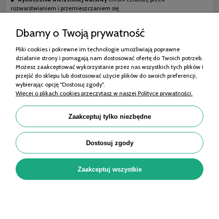
rozwarstwianiem i przemieszczaniem się
☑️ wyrób medyczny
Dbamy o Twoją prywatność
☑️ jednorazowego użytku
Pliki cookies i pokrewne im technologie umożliwiają poprawne
☑️ nie zawiera lateksu
działanie strony i pomagają nam dostosować ofertę do Twoich potrzeb.
Możesz zaakceptować wykorzystanie przez nas wszystkich tych plików i
☑️ posiada oznaczenie CE oraz MD
przejść do sklepu lub dostosować użycie plików do swoich preferencji,
☑️ jedno opakowanie zawiera 25 sztuk
wybierając opcję "Dostosuj zgody".
Więcej o plikach cookies przeczytasz w naszej Polityce prywatności.
Zaakceptuj tylko niezbędne
Zakupy
Dostosuj zgody
Pomoc
Moje konto
Zaakceptuj wszystkie
Informacje
Porady