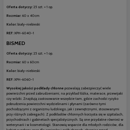
Oferta dotyczy:
25 szt. = 1 op.
Rozmiar:
60 x 40cm
Kolor:
biały-niebieski
REF:
XPH-6040-1
BISMED
Oferta dotyczy:
25 szt. = 1 op.
Rozmiar:
60 x 60cm
Kolor:
biały-niebieski
REF:
XPH-6060-1
Wysokiej jakości podkłady chłonne
pozwalają zabezpieczyć wiele
powierzchni przed zabrudzeniami, na przykład łóżka, materace, przewijaki
czy wózki. Znajdują zastosowanie wszędzie tam, gdzie zachodzi ryzyko
pobrudzenia powierzchni wydzielinami i płynami (zarówno tymi
pochodzącymi z organizmu ludzkiego, jak i zewnętrznymi, stosowanymi
przy różnych zabiegach). Z podkładów chłonnych korzysta się w szpitalach,
przychodniach i gabinetach specjalistycznych. Są one przydatne również w
weterynarii i w kosmetologii. Stanowią wsparcie dla młodych rodziców, dla
kobiet w połogu oraz dla seniorów i osób chorych, chroniąc przed