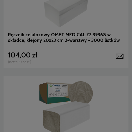
Ręcznik celulozowy OMET MEDICAL ZZ 39368 w
składce, klejony 20x23 cm 2-warstwy - 3000 listków
104,00 zł
(netto:
84,55 zł
)