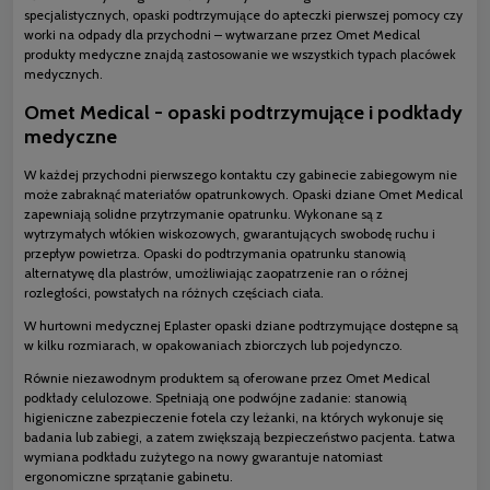
specjalistycznych, opaski podtrzymujące do apteczki pierwszej pomocy czy
worki na odpady dla przychodni – wytwarzane przez Omet Medical
produkty medyczne znajdą zastosowanie we wszystkich typach placówek
medycznych.
Omet Medical - opaski podtrzymujące i podkłady
medyczne
W każdej przychodni pierwszego kontaktu czy gabinecie zabiegowym nie
może zabraknąć materiałów opatrunkowych. Opaski dziane Omet Medical
zapewniają solidne przytrzymanie opatrunku. Wykonane są z
wytrzymałych włókien wiskozowych, gwarantujących swobodę ruchu i
przepływ powietrza. Opaski do podtrzymania opatrunku stanowią
alternatywę dla plastrów, umożliwiając zaopatrzenie ran o różnej
rozległości, powstałych na różnych częściach ciała.
W hurtowni medycznej Eplaster opaski dziane podtrzymujące dostępne są
w kilku rozmiarach, w opakowaniach zbiorczych lub pojedynczo.
Równie niezawodnym produktem są oferowane przez Omet Medical
podkłady celulozowe. Spełniają one podwójne zadanie: stanowią
higieniczne zabezpieczenie fotela czy leżanki, na których wykonuje się
badania lub zabiegi, a zatem zwiększają bezpieczeństwo pacjenta. Łatwa
wymiana podkładu zużytego na nowy gwarantuje natomiast
ergonomiczne sprzątanie gabinetu.