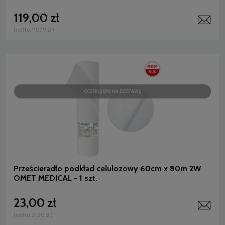
119,00 zł
(netto:
110,19 zł
)
OCZEKUJEMY NA DOSTAWĘ
Prześcieradło podkład celulozowy 60cm x 80m 2W
OMET MEDICAL - 1 szt.
23,00 zł
(netto:
21,30 zł
)