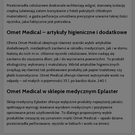
Prześcieradła celulozowe doskonale wchłaniają wilgoć, stanowią izolację
cieplną (ułatwiają zatem korzystanie z foteli pokrytych chłodnym
materiałem), a gęsta perforacja umożliwia precyzyjne urwanie takiej ilości
ręcznika, jaka faktycznie jest potrzebna.
Omet Medical – artykuły higieniczne i dodatkowe
Oferta Omet Medical obejmuje również szeroki wybór artykułów
dodatkowych, niezbędnych zarówno w ośrodku medycznym, jak i w domu.
Należą do nich m.in. chłonne ręczniki celulozowe, które nadają się
zarówno do osuszania dłoni, jak i do wycierania powierzchni. To produkt
ekologiczny, wykonany z makulatury. Wśród artykułów higienicznych
znajdują się również tak podstawowe produkty jak papier toaletowy czy
płatki kosmetyczne. Omet Medical oferuje również wytrzymałe worki na
odpady – od małych o pojemności 35 l, po bardzo duże, 240 l.
Omet Medical w sklepie medycznym Eplaster
Sklep medyczny Eplaster oferuje wyłącznie produkty najwyższej jakości,
spełniające wymogi stawiane wyrobom medycznym i pozytywnie
opiniowane przez użytkowników. To dlatego proponujemy wybór
produktów cieszącej się uznaniem marki Omet Medical – opaski dziane,
prześcieradła perforowane, ręczniki w listkach i worki na śmieci.