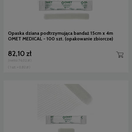
Opaska dziana podtrzymująca bandaż 15cm x 4m
OMET MEDICAL - 100 szt. (opakowanie zbiorcze)
82,10 zł
(netto:
76,02 zł
)
( 1 szt. = 0,82 zł )