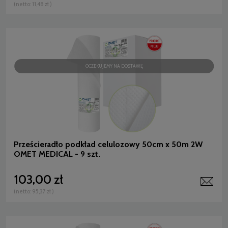
(netto:
11,48 zł
)
OCZEKUJEMY NA DOSTAWĘ
Prześcieradło podkład celulozowy 50cm x 50m 2W
OMET MEDICAL - 9 szt.
103,00 zł
(netto:
95,37 zł
)