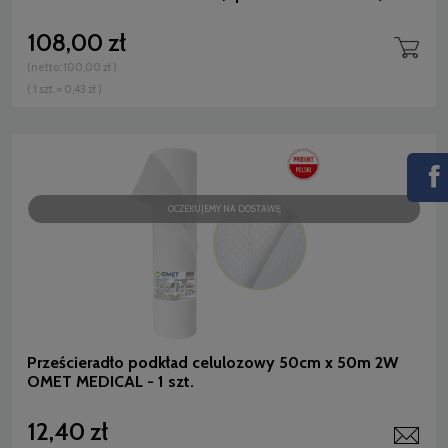
108,00 zł
(netto:
100,00 zł
)
( 1 szt. = 0,43 zł )
OCZEKUJEMY NA DOSTAWĘ
Prześcieradło podkład celulozowy 50cm x 50m 2W
OMET MEDICAL - 1 szt.
12,40 zł