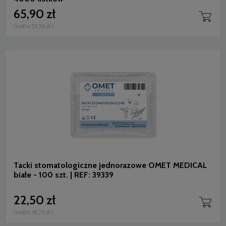
65,90 zł
(netto:
53,58 zł
)
Tacki stomatologiczne jednorazowe OMET MEDICAL
białe - 100 szt. | REF: 39339
22,50 zł
(netto:
18,29 zł
)