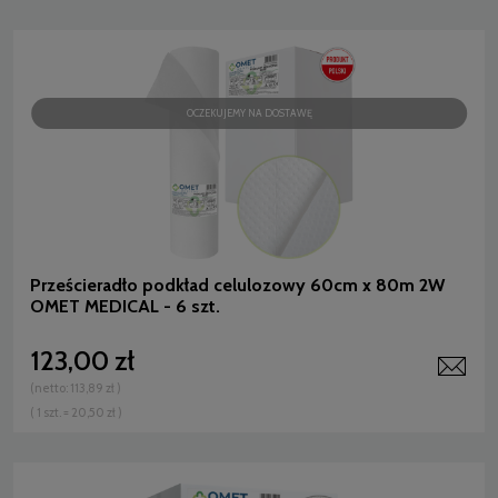
OCZEKUJEMY NA DOSTAWĘ
Prześcieradło podkład celulozowy 60cm x 80m 2W
OMET MEDICAL - 6 szt.
123,00 zł
(netto:
113,89 zł
)
( 1 szt. = 20,50 zł )