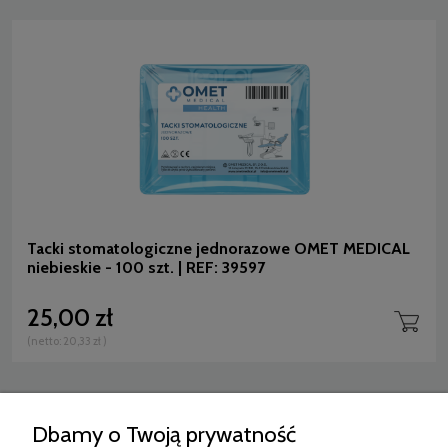
Tacki stomatologiczne jednorazowe OMET MEDICAL
niebieskie - 100 szt. | REF: 39597
25,00 zł
(netto:
20,33 zł
)
2
»
«
1
Dbamy o Twoją prywatność