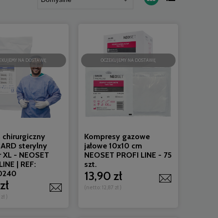
EKUJEMY NA DOSTAWĘ
OCZEKUJEMY NA DOSTAWĘ
 chirurgiczny
Kompresy gazowe
ARD sterylny
jałowe 10x10 cm
r XL - NEOSET
NEOSET PROFI LINE - 75
INE | REF:
szt.
0240
13,90 zł
zł
(netto:
12,87 zł
)
 zł
)