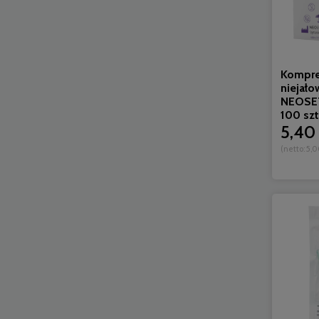
Kompre
niejało
NEOSET
100 szt
5,40 
(netto:
5,0