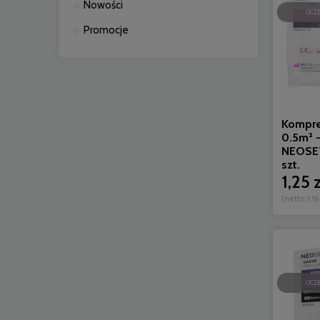
Nowości
OCZ
Promocje
Kompre
0.5m² -
NEOSET
szt.
1,25 z
(netto:
1,16
OCZ