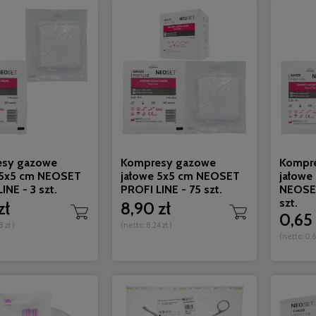
sy gazowe
Kompresy gazowe
Kompr
 5x5 cm NEOSET
jałowe 5x5 cm NEOSET
jałowe 
INE - 3 szt.
PROFI LINE - 75 szt.
NEOSET
szt.
zł
8,90 zł
0,65 
8 zł
)
(netto:
8,24 zł
)
(netto:
0,6