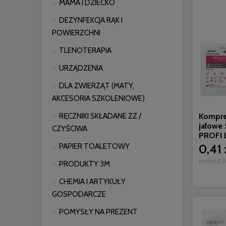
MAMA I DZIECKO
DEZYNFEKCJA RĄK I
POWIERZCHNI
TLENOTERAPIA
URZĄDZENIA
DLA ZWIERZĄT (MATY,
AKCESORIA SZKOLENIOWE)
Kompre
RĘCZNIKI SKŁADANE ZZ /
jałowe
CZYŚCIWA
PROFI L
0,41 
PAPIER TOALETOWY
(netto:
0,3
PRODUKTY 3M
CHEMIA I ARTYKUŁY
GOSPODARCZE
POMYSŁY NA PREZENT