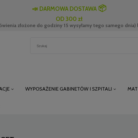
📦
📣
DARMOWA DOSTAWA
OD 300 zł
ówienia złożone do godziny 15 wysyłamy tego samego dnia) l
ACJE
WYPOSAŻENIE GABINETÓW I SZPITALI
MAT
t