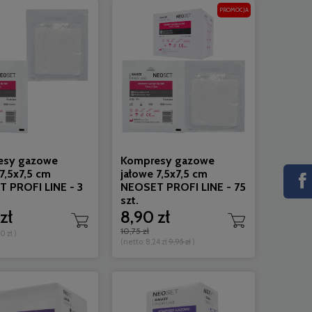
PROMOCJA
esy gazowe
Kompresy gazowe
7,5x7,5 cm
jałowe 7,5x7,5 cm
 PROFI LINE - 3
NEOSET PROFI LINE - 75
szt.
zł
8,90 zł
10,75 zł
0 zł
)
(netto:
8,24 zł
9,95 zł
)