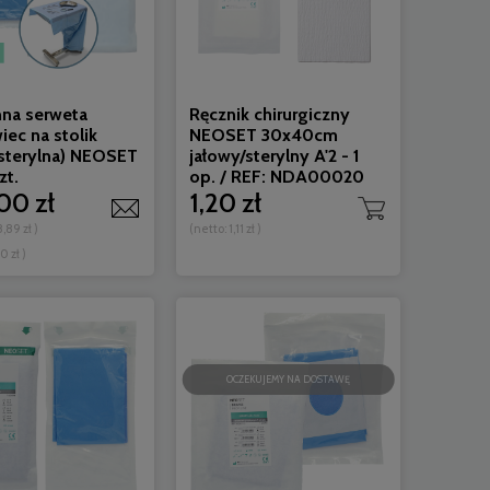
na serweta
Ręcznik chirurgiczny
ec na stolik
NEOSET 30x40cm
sterylna) NEOSET
jałowy/sterylny A'2 - 1
zt.
op. / REF: NDA00020
00 zł
1,20 zł
,89 zł
)
(netto:
1,11 zł
)
90 zł )
OCZEKUJEMY NA DOSTAWĘ