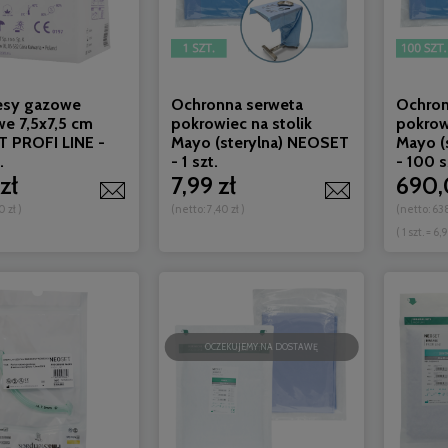
sy gazowe
Ochronna serweta
Ochron
we 7,5x7,5 cm
pokrowiec na stolik
pokrowi
 PROFI LINE -
Mayo (sterylna) NEOSET
Mayo (
.
- 1 szt.
- 100 s
zł
7,99 zł
690,
0 zł
)
(netto:
7,40 zł
)
(netto:
638
( 1 szt. = 6,
OCZEKUJEMY NA DOSTAWĘ