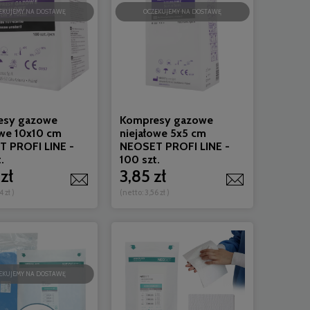
EKUJEMY NA DOSTAWĘ
OCZEKUJEMY NA DOSTAWĘ
esy gazowe
Kompresy gazowe
owe 10x10 cm
niejałowe 5x5 cm
 PROFI LINE -
NEOSET PROFI LINE -
.
100 szt.
zł
3,85 zł
4 zł
)
(netto:
3,56 zł
)
EKUJEMY NA DOSTAWĘ