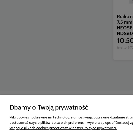
Rurka 
7.5 mm 
NEOSET 
NDS60
10,50
(netto:
9,72
Zakupy
Pomoc
Dbamy o Twoją prywatność
Kontakt
RODO
Płatność
Kontakt
Pliki cookies i pokrewne im technologie umożliwiają poprawne działanie str
Koszt dostawy
dostosować użycie plików do swoich preferencji, wybierając opcję "Dostosuj z
Czas realizacji zamówienia
Więcej o plikach cookies przeczytasz w naszej Polityce prywatności.