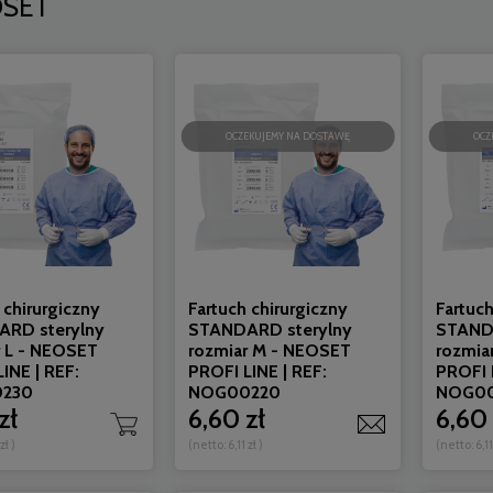
SET
OCZEKUJEMY NA DOSTAWĘ
OCZ
 chirurgiczny
Fartuch chirurgiczny
Fartuch
RD sterylny
STANDARD sterylny
STAND
r L - NEOSET
rozmiar M - NEOSET
rozmia
INE | REF:
PROFI LINE | REF:
PROFI L
230
NOG00220
NOG0
zł
6,60 zł
6,60 
 zł
)
(netto:
6,11 zł
)
(netto:
6,11