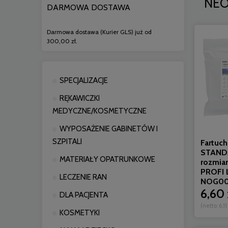
NEO
DARMOWA DOSTAWA
Darmowa dostawa (Kurier GLS) już od
300,00 zł.
SPECJALIZACJE
RĘKAWICZKI
MEDYCZNE/KOSMETYCZNE
WYPOSAŻENIE GABINETÓW I
SZPITALI
Fartuch
STANDA
MATERIAŁY OPATRUNKOWE
rozmia
PROFI L
LECZENIE RAN
NOG00
6,60 
DLA PACJENTA
(netto:
6,11
KOSMETYKI