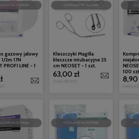
EKUJEMY NA DOSTAWĘ
OCZEKUJEMY NA DOSTAWĘ
OCZ
s gazowy jałowy
Kleszczyki Magilla
Kompr
 1/2m 17N
kleszcze intubacyjne 25
niejał
 PROFI LINE - 1
cm NEOSET - 1 szt.
NEOSET
100 szt
63,00 zł
ł
8,90 
(netto:
58,33 zł
)
 zł
)
(netto:
8,2
EKUJEMY NA DOSTAWĘ
OCZEKUJEMY NA DOSTAWĘ
OCZ