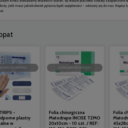
każdym kroku dokładamy wszelkich starań, by wasze placówki zostały zaopatrzone w
dziej. Jeśli masz jakiekolwiek pytania bądź wątpliwości - odezwij się do nas. Napi
ia!
opat
EKUJEMY NA DOSTAWĘ
OCZEKUJEMY NA DOSTAWĘ
TRIPS -
Folia chirurgiczna
Folia c
porne plastry
Matodrape INCISE TZMO
Matodr
alne w
20x10cm - 10 szt. / REF:
45x28cm