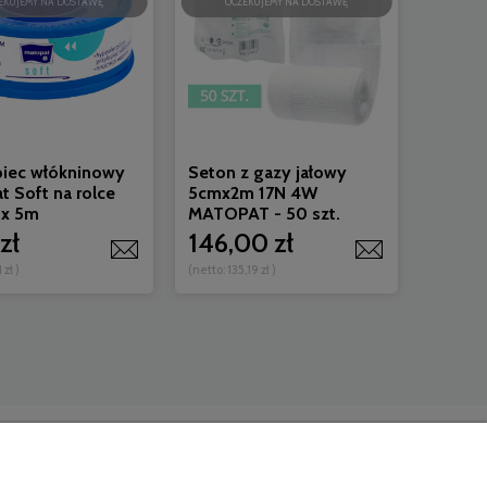
EKUJEMY NA DOSTAWĘ
OCZEKUJEMY NA DOSTAWĘ
piec włókninowy
Seton z gazy jałowy
t Soft na rolce
5cmx2m 17N 4W
 x 5m
MATOPAT - 50 szt.
zł
146,00 zł
 zł
)
(netto:
135,19 zł
)
Porady
Blog
Porady medyczne