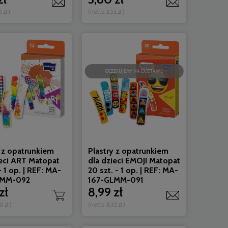
0 zł
)
(netto:
3,52 zł
)
OCZEKUJEMY NA DOSTAWĘ
y z opatrunkiem
Plastry z opatrunkiem
ieci ART Matopat
dla dzieci EMOJI Matopat
 - 1 op. | REF: MA-
20 szt. - 1 op. | REF: MA-
LMM-092
167-GLMM-091
zł
8,99 zł
0 zł
)
(netto:
8,32 zł
)