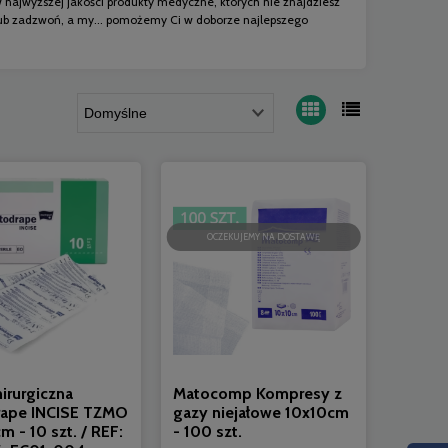
 najwyższej jakości produkty medyczne, których nie znajdziesz
sz lub zadzwoń, a my... pomożemy Ci w doborze najlepszego
OCZEKUJEMY NA DOSTAWĘ
hirurgiczna
Matocomp Kompresy z
ape INCISE TZMO
gazy niejałowe 10x10cm
 - 10 szt. / REF:
- 100 szt.