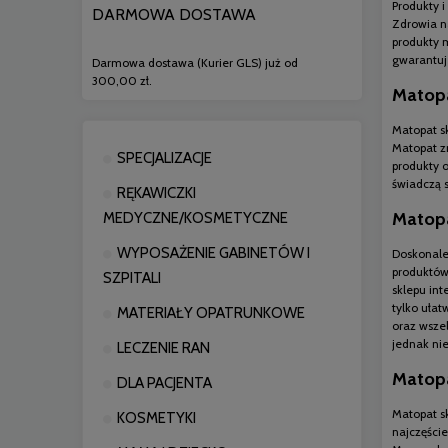
Produkty 
DARMOWA DOSTAWA
Zdrowia na
produkty m
gwarantu
Darmowa dostawa (Kurier GLS) już od
300,00 zł.
Matopa
Matopat s
Matopat zn
SPECJALIZACJE
produkty 
świadczą 
RĘKAWICZKI
Matopa
MEDYCZNE/KOSMETYCZNE
WYPOSAŻENIE GABINETÓW I
Doskonale
produktów
SZPITALI
sklepu in
tylko uła
MATERIAŁY OPATRUNKOWE
oraz wsze
jednak nie
LECZENIE RAN
Matopa
DLA PACJENTA
Matopat s
KOSMETYKI
najczęście