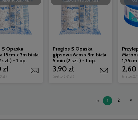
EKUJEMY NA DOSTAWĘ
OCZEKUJEMY NA DOSTAWĘ
OCZ
s S Opaska
Pregips S Opaska
Przyle
a 15cm x 3m biała
gipsowa 6cm x 3m biała
Matopa
 szt.) - 1 op.
5 min (2 szt.) - 1 op.
1,25cm
 zł
3,90 zł
2,60 
3 zł
)
(netto:
3,61 zł
)
(netto:
2,41
2
»
«
1
Moje konto
Informacje
Logowanie
Koszt dostawy
Moje zamówienia
Kontakt