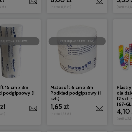
0 zł
)
(netto:
8,15 zł
)
(netto:
3,1
EKUJEMY NA DOSTAWĘ
OCZEKUJEMY NA DOSTAWĘ
ft 15 cm x 3m
Matosoft 6 cm x 3m
Plastr
d podgipsowy (1
Podkład podgipsowy (1
dla dz
szt.)
12 szt.
167-G
zł
1,65 zł
4,10 
 zł
)
(netto:
1,53 zł
)
(netto:
3,8