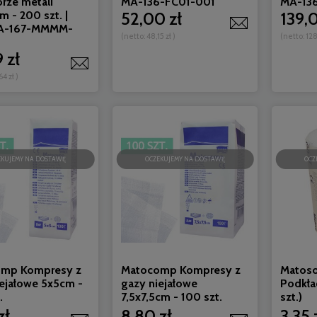
rze metali
MA-136-FC01-001
MA-13
 - 200 szt. |
52,00 zł
139,
MA-167-MMMM-
(netto:
48,15 zł
)
(netto:
128
 zł
64 zł
)
EKUJEMY NA DOSTAWĘ
OCZEKUJEMY NA DOSTAWĘ
OCZ
mp Kompresy z
Matocomp Kompresy z
Matoso
iejałowe 5x5cm -
gazy niejałowe
Podkła
.
7,5x7,5cm - 100 szt.
szt.)
zł
8,80 zł
3,35 