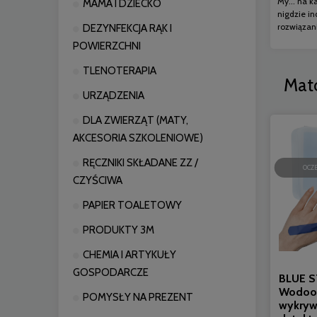
My... na 
MAMA I DZIECKO
nigdzie in
rozwiązan
DEZYNFEKCJA RĄK I
POWIERZCHNI
TLENOTERAPIA
Mat
URZĄDZENIA
DLA ZWIERZĄT (MATY,
AKCESORIA SZKOLENIOWE)
RĘCZNIKI SKŁADANE ZZ /
OCZ
CZYŚCIWA
PAPIER TOALETOWY
PRODUKTY 3M
CHEMIA I ARTYKUŁY
GOSPODARCZE
BLUE S
Wodood
POMYSŁY NA PREZENT
wykryw