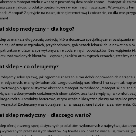
i akcesoria Matopat wielu z was są z pewnością doskonale znane... Matopat sklep 
jwyższej jakości produkty opatrunkowe i wiele innych rozwiązań. W związku z tym p
arki Matopat! Zajrzyjcie na naszą stronę internetową i zobaczcie, co dla was przy
jemy!
t sklep medyczny - dla kogo?
klep to marka z długoletnią tradycją, która dostarcza specjalistyczne rozwiązani
ajdą Państwo w szpitalach, przychodniach, gabinetach lekarskich, a nawet na blok
opatrunkowe, ułatwiające wykonywanie codziennych obowiązków. Bez wątpienia Ma
setki zadowolonych klientów... Wysoka jakość w atrakcyjnych cenach? Jesteśmy na 
t sklep - co oferujemy?
 zdajemy sobie sprawę, jak ogromne znaczenie ma dobór odpowiednich narzędzi i a
 medycznych, mamy świadomość, czego oczekują nasi klienci i na czym tak naprawd
ternetowego o specjalistyczne akcesoria Matopat. W zakładce „Matopat sklep” znaj
twią wam wykonywanie codziennych obowiązków, lecz także wpłyną na komfort pac
lkiego rodzaju produkty barierowe, w tym właśnie klasyczne plastry na szpulce p
 wszystko! Zachęcamy was do zajrzenia na naszą stronę i złożenia zamówienia. Kilka
t sklep medyczny - dlaczego warto?
klep oferuje szereg specjalistycznych produktów, wykonanych z najwyższą staranno
j wybieranych przez naszych klientów. Są trwałe i solidne! Co więcej, są również