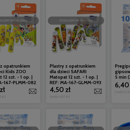
EKUJEMY NA DOSTAWĘ
OCZEKUJEMY NA DOSTAWĘ
 z opatrunkiem
Plastry z opatrunkiem
Pregip
eci Kids ZOO
dla dzieci SAFARI
gipsow
12 szt. - 1 op. |
Matopat 12 szt. - 1 op. |
5 min (2
A-167-PLMM-082
REF: MA-167-GLMM-093
6,40 
zł
4,50 zł
(netto:
5,9
8 zł
)
(netto:
4,17 zł
)