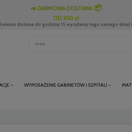
📦
📣
DARMOWA DOSTAWA
OD 300 zł
ówienia złożone do godziny 15 wysyłamy tego samego dnia) l
ACJE
WYPOSAŻENIE GABINETÓW I SZPITALI
MAT
t