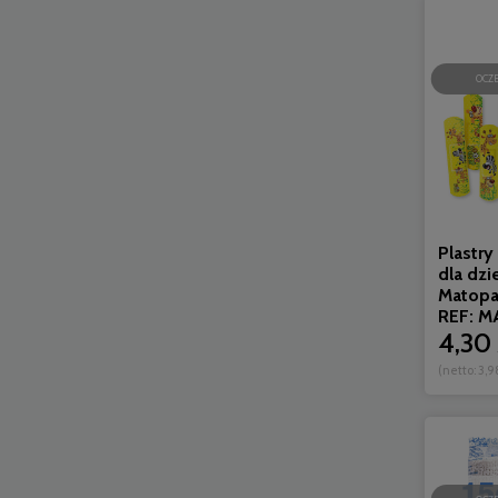
OCZ
Plastry
dla dzi
Matopat 
REF: M
4,30 
(netto:
3,9