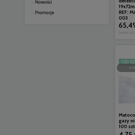
detekto
Nowości
19x72mm
REF: 
Promocje
003
65,49
(netto:
60,
OCZ
Matoco
gazy n
100 szt
4,75 