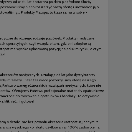
medyczny od wielu lat dostarcza polskim placówkom Służby
ostanowiliśmy nieco rozszerzyć naszą ofertę i urozmaicić ją o
gotowaliśmy... Produkty Matopat to klasa sama w sobie -
a medyczne do różnego rodzaju placówek. Produkty medyczne
ach operacyjnych, czyli wszędzie tam, gdzie niezbędne są
topat ma wysoko uplasowaną pozycję na polskim rynku, o czym
tak!
kcesoriów medycznych. Działając od lat jako dystrybutorzy
ę im zależy... Stąd też nieco poszerzyliśmy ofertę naszego
dą Państwo szereg różnorakich rozwiązań medycznych, które nie
jentów. Oferujemy Państwu profesjonalne materiały opatrunkowe
rzeznaczone do mocowania opatrunków i bandaży. To oczywiście
 kliknięć... i gotowe!
ścią o detale. Nie bez powodu akcesoria Matopat są jednymi z
 gwarancją wysokiego komfortu użytkowania i 100% zadowolenia.