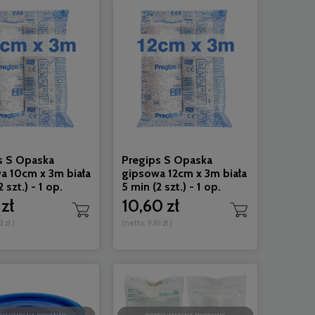
s S Opaska
Pregips S Opaska
a 10cm x 3m biała
gipsowa 12cm x 3m biała
 szt.) - 1 op.
5 min (2 szt.) - 1 op.
zł
10,60 zł
3 zł
)
(netto:
9,81 zł
)