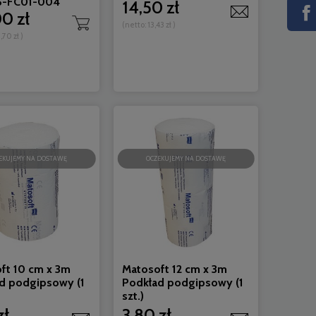
6-FC01-004
14,50 zł
00 zł
(netto:
13,43 zł
)
,70 zł
)
EKUJEMY NA DOSTAWĘ
OCZEKUJEMY NA DOSTAWĘ
ft 10 cm x 3m
Matosoft 12 cm x 3m
d podgipsowy (1
Podkład podgipsowy (1
szt.)
zł
3,80 zł