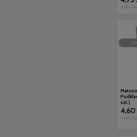
(netto:
4,4
OCZ
Matoso
Podkła
szt.)
4,60 
(netto:
4,26