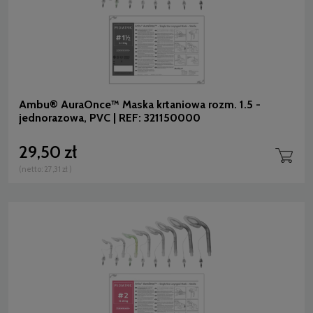
Ambu® AuraOnce™ Maska krtaniowa rozm. 1.5 -
jednorazowa, PVC | REF: 321150000
29,50 zł
(netto:
27,31 zł
)