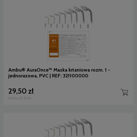
Ambu® AuraOnce™ Maska krtaniowa rozm. 1 -
jednorazowa, PVC | REF: 321100000
29,50 zł
(netto:
27,31 zł
)