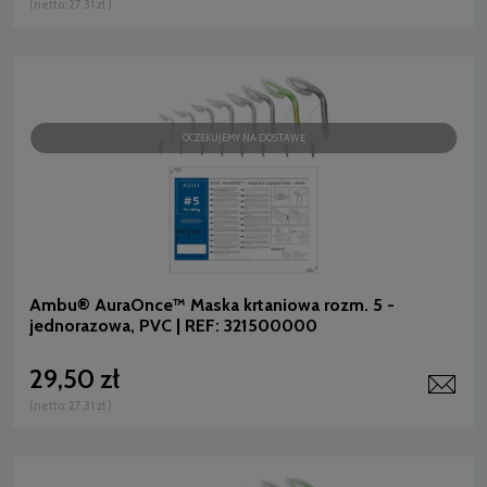
(netto:
27,31 zł
)
OCZEKUJEMY NA DOSTAWĘ
Ambu® AuraOnce™ Maska krtaniowa rozm. 5 -
jednorazowa, PVC | REF: 321500000
29,50 zł
(netto:
27,31 zł
)