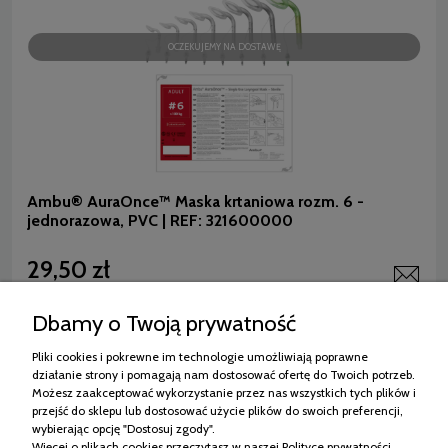
OCZEKUJEMY NA DOSTAWĘ
Ambu® AuraOnce™ Maska krtaniowa rozm. 6 -
jednorazowa, PVC | REF: 321600000
29,50 zł
(netto:
27,31 zł
)
Dbamy o Twoją prywatność
Pliki cookies i pokrewne im technologie umożliwiają poprawne
działanie strony i pomagają nam dostosować ofertę do Twoich potrzeb.
Zakupy
Możesz zaakceptować wykorzystanie przez nas wszystkich tych plików i
przejść do sklepu lub dostosować użycie plików do swoich preferencji,
Pomoc
wybierając opcję "Dostosuj zgody".
Więcej o plikach cookies przeczytasz w naszej Polityce prywatności.