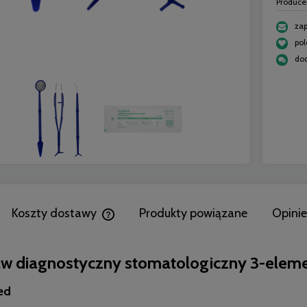
Produce
zap
Do koszyka
po
dod
Koszty dostawy
Produkty powiązane
Opinie
Cena nie zawiera ewentualnych kosztów płatnoś
aw diagnostyczny stomatologiczny 3-elem
ed