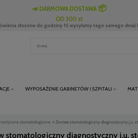
📦
📣
DARMOWA DOSTAWA
OD 300 zł
ówienia złożone do godziny 15 wysyłamy tego samego dnia) l
ACJE
WYPOSAŻENIE GABINETÓW I SZPITALI
MAT
t
nostyczne stomatologiczne
»
Zestaw stomatologiczny diagnostyczny j.u. s
w stomatologiczny diagnostyczny j.u. 