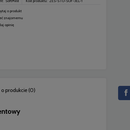
nt:
SoftMed
Kod produktu:
ZES-STO-SOF-3EL-1
ytaj o produkt
leć znajomemu
aj opinię
 o produkcie (0)
ci
entowy