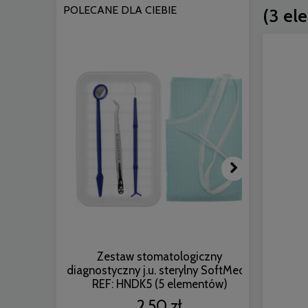
POLECANE DLA CIEBIE
(3 el
Zestaw stomatologiczny
Wkłady do
diagnostyczny j.u. sterylny SoftMed -
REF: HNDK5 (5 elementów)
2,50 zł