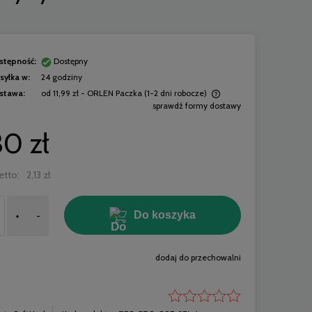
stępność:
Dostępny
syłka w:
24 godziny
stawa:
od 11,99 zł
- ORLEN Paczka (1-2 dni robocze)
sprawdź formy dostawy
Cena nie zawiera ewentualnych kosztów
30 zł
płatności
etto:
2,13 zł
Do koszyka
+
-
dodaj do przechowalni