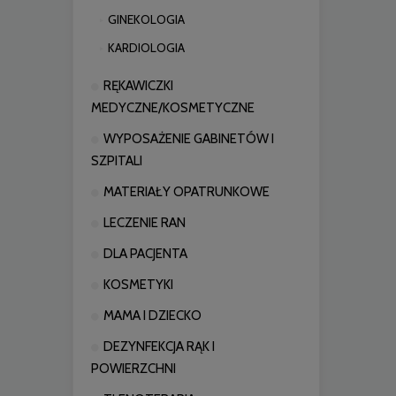
GINEKOLOGIA
KARDIOLOGIA
RĘKAWICZKI
MEDYCZNE/KOSMETYCZNE
WYPOSAŻENIE GABINETÓW I
SZPITALI
MATERIAŁY OPATRUNKOWE
LECZENIE RAN
DLA PACJENTA
KOSMETYKI
MAMA I DZIECKO
DEZYNFEKCJA RĄK I
POWIERZCHNI