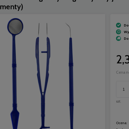
ementy)
Do
Wy
Do
2,
Cena n
szt.
 spluwaczki niebieskie - 50
szt.
Ocena:
3,50 zł