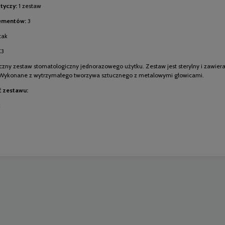
tyczy:
1 zestaw
lementów:
3
tak
3
czny zestaw stomatologiczny jednorazowego użytku. Zestaw jest sterylny i zawiera
 Wykonane z wytrzymałego tworzywa sztucznego z metalowymi głowicami.
 zestawu:
k