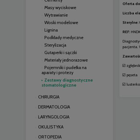
Cementy
Oferta do
Masy wyciskowe
Liczba e
Wytrawianie
Woski modelowe
Sterylne:
Lignina
REF:
HNDK
Podkłady medyczne
Diagnosty
Sterylizacja
pacjenta.
Gutaperki i sączki
Zawartość
Materiały jednorazowe
☑️ zgłębni
Pojemniki i pudełka na
aparaty i protezy
☑️ pęseta
Zestawy diagnostyczne
☑️ lusterko
stomatologiczne
CHIRURGIA
DERMATOLOGIA
LARYNGOLOGIA
OKULISTYKA
ORTOPEDIA