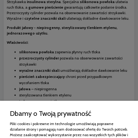
Strzykawka
insulinowa sterylna
. Specjalna
silikonowa powłoka
ułatwia
ruch tłoka, a
gumowe pierścienie
gwarantują całkowite podanie środka.
Przezroczysty cylinder pozwala na obserwowanie zawartości strzykawki.
Wyraźne i
czytelne znaczniki skali
ułatwiają dokładne dawkowanie leku.
Produkt jałowy - niepirogenny, sterylizowany tlenkiem etylenu,
jednorazowego użytku.
Właściwości:
silikonowa powłoka
zapewnia płynny ruch tłoka
przezroczysty cylinder
pozwala na obserwowanie zawartości
strzykawki
wyraźne znaczniki skali
umożliwiają dokładne dawkowanie leku
pierścień zabezpieczający
chroni przed przypadkowym
wycofaniem tłoka
jałowa
– niepirogenna
sterylizowana tlenkiem etylenu
jednorazowego użytku
Dbamy o Twoją prywatność
Pliki cookies i pokrewne im technologie umożliwiają poprawne
działanie strony i pomagają nam dostosować ofertę do Twoich potrzeb.
Zakupy
Możesz zaakceptować wykorzystanie przez nas wszystkich tych plików i