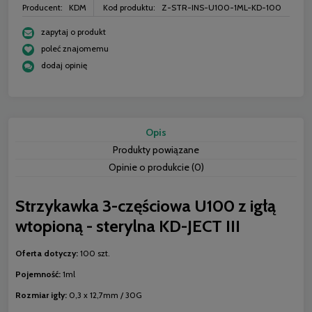
Producent:
KDM
Kod produktu:
Z-STR-INS-U100-1ML-KD-100
zapytaj o produkt
poleć znajomemu
dodaj opinię
Opis
Produkty powiązane
Opinie o produkcie (0)
Strzykawka 3-częściowa U100 z igłą
wtopioną - sterylna KD-JECT III
Oferta dotyczy:
100 szt.
Pojemność:
1ml
Rozmiar igły:
0,3 x 12,7mm / 30G