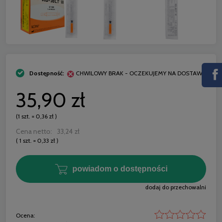
Dostępność:
CHWILOWY BRAK - OCZEKUJEMY NA DOSTAWĘ
35,90 zł
(1
szt.
=
0,36 zł
)
Cena netto:
33,24 zł
( 1
szt.
=
0,33 zł
)
powiadom o dostępności
dodaj do przechowalni
Ocena: