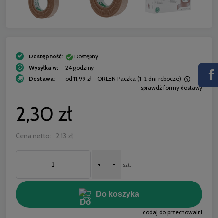
Dostępność:
Dostępny
Wysyłka w:
24 godziny
Dostawa:
od 11,99 zł
- ORLEN Paczka (1-2 dni robocze)
sprawdź formy dostawy
Cena nie zawiera ewentualnych kosztów płatności
2,30 zł
Cena netto:
2,13 zł
+
-
szt.
Do koszyka
dodaj do przechowalni