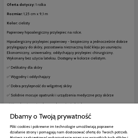
Oferta dotyczy:
1 rolka
Rozmiar:
1,25 cm x 9,1 m
Kolor:
cielisty
Papierowy hipoalergiczny przylepiec na rolce.
Hipoalergiczny przylepiec papierowy - bezpieczny a jednocześnie dobrze
przylegający do skóry, pozostawia nieznaczną ilość kleju po usunięciu.
Ekonomiczny, uniwersalny, oddychający przylepiec chirurgiczny.
Wykonany bez użycia lateksu. Dostępny w kolorze cielistym.
✅ Delikatny dla skóry
✅ Wygodny i oddychający
✅ Dobra przylepność do wilgotnej skóry
✅ Solidnie mocuje opatrunki i urządzenia medyczne przy skórze
✅ Hipoalergiczny i wykonany bez użycia lateksu
Dbamy o Twoją prywatność
Pliki cookies i pokrewne im technologie umożliwiają poprawne
działanie strony i pomagają nam dostosować ofertę do Twoich potrzeb.
Zakupy
Możesz zaakceptować wykorzystanie przez nas wszystkich tych plików i