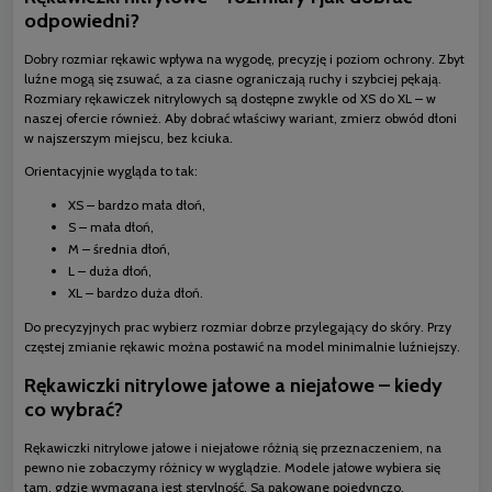
odpowiedni?
Dobry rozmiar rękawic wpływa na wygodę, precyzję i poziom ochrony. Zbyt
luźne mogą się zsuwać, a za ciasne ograniczają ruchy i szybciej pękają.
Rozmiary rękawiczek nitrylowych są dostępne zwykle od XS do XL – w
naszej ofercie również. Aby dobrać właściwy wariant, zmierz obwód dłoni
w najszerszym miejscu, bez kciuka.
Orientacyjnie wygląda to tak:
XS – bardzo mała dłoń,
S – mała dłoń,
M – średnia dłoń,
L – duża dłoń,
XL – bardzo duża dłoń.
Do precyzyjnych prac wybierz rozmiar dobrze przylegający do skóry. Przy
częstej zmianie rękawic można postawić na model minimalnie luźniejszy.
Rękawiczki nitrylowe jałowe a niejałowe – kiedy
co wybrać?
Rękawiczki nitrylowe jałowe i niejałowe różnią się przeznaczeniem, na
pewno nie zobaczymy różnicy w wyglądzie. Modele jałowe wybiera się
tam, gdzie wymagana jest sterylność. Są pakowane pojedynczo,