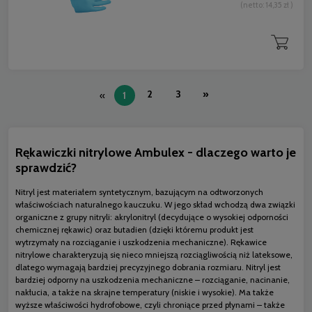
(netto:
14,35 zł
)
2
3
»
«
1
Rękawiczki nitrylowe Ambulex - dlaczego warto je
sprawdzić?
Nitryl jest materiałem syntetycznym, bazującym na odtworzonych
właściwościach naturalnego kauczuku. W jego skład wchodzą dwa związki
organiczne z grupy nitryli: akrylonitryl (decydujące o wysokiej odporności
chemicznej rękawic) oraz butadien (dzięki któremu produkt jest
wytrzymały na rozciąganie i uszkodzenia mechaniczne). Rękawice
nitrylowe charakteryzują się nieco mniejszą rozciągliwością niż
lateksowe
,
dlatego wymagają bardziej precyzyjnego dobrania rozmiaru. Nitryl jest
bardziej odporny na uszkodzenia mechaniczne – rozciąganie, nacinanie,
nakłucia, a także na skrajne temperatury (niskie i wysokie). Ma także
wyższe właściwości hydrofobowe, czyli chroniące przed płynami – także