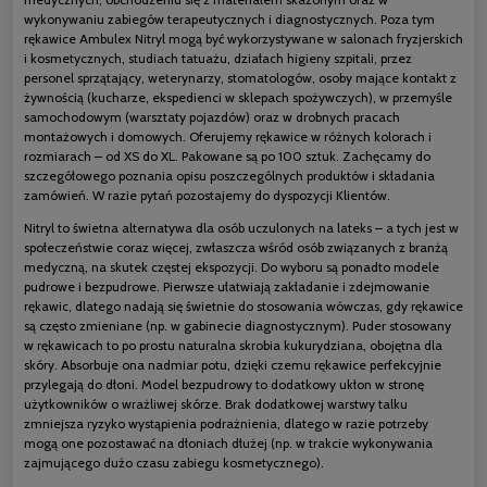
wykonywaniu zabiegów terapeutycznych i diagnostycznych. Poza tym
rękawice Ambulex Nitryl mogą być wykorzystywane w salonach fryzjerskich
i kosmetycznych, studiach tatuażu, działach higieny szpitali, przez
personel sprzątający, weterynarzy, stomatologów, osoby mające kontakt z
żywnością (kucharze, ekspedienci w sklepach spożywczych), w przemyśle
samochodowym (warsztaty pojazdów) oraz w drobnych pracach
montażowych i domowych. Oferujemy rękawice w różnych kolorach i
rozmiarach – od XS do XL. Pakowane są po 100 sztuk. Zachęcamy do
szczegółowego poznania opisu poszczególnych produktów i składania
zamówień. W razie pytań pozostajemy do dyspozycji Klientów.
Nitryl to świetna alternatywa dla osób uczulonych na lateks – a tych jest w
społeczeństwie coraz więcej, zwłaszcza wśród osób związanych z branżą
medyczną, na skutek częstej ekspozycji. Do wyboru są ponadto modele
pudrowe i bezpudrowe. Pierwsze ułatwiają zakładanie i zdejmowanie
rękawic, dlatego nadają się świetnie do stosowania wówczas, gdy rękawice
są często zmieniane (np. w gabinecie diagnostycznym). Puder stosowany
w rękawicach to po prostu naturalna skrobia kukurydziana, obojętna dla
skóry. Absorbuje ona nadmiar potu, dzięki czemu rękawice perfekcyjnie
przylegają do dłoni. Model bezpudrowy to dodatkowy ukłon w stronę
użytkowników o wrażliwej skórze. Brak dodatkowej warstwy talku
zmniejsza ryzyko wystąpienia podrażnienia, dlatego w razie potrzeby
mogą one pozostawać na dłoniach dłużej (np. w trakcie wykonywania
zajmującego dużo czasu zabiegu kosmetycznego).