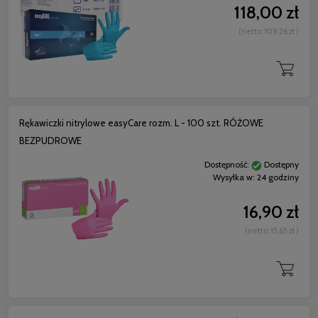
118,00 zł
(netto:
109,26 zł
)
Rękawiczki nitrylowe easyCare rozm. L - 100 szt. RÓŻOWE
BEZPUDROWE
Dostępność:
Dostępny
Wysyłka w:
24 godziny
16,90 zł
(netto:
15,65 zł
)