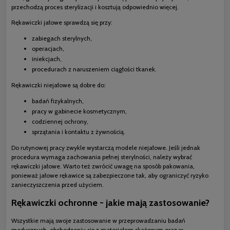
przechodzą proces sterylizacji i kosztują odpowiednio więcej.
Rękawiczki jałowe sprawdzą się przy:
zabiegach sterylnych,
operacjach,
iniekcjach,
procedurach z naruszeniem ciągłości tkanek.
Rękawiczki niejałowe są dobre do:
badań fizykalnych,
pracy w gabinecie kosmetycznym,
codziennej ochrony,
sprzątania i kontaktu z żywnością.
Do rutynowej pracy zwykle wystarczą modele niejałowe. Jeśli jednak
procedura wymaga zachowania pełnej sterylności, należy wybrać
rękawiczki jałowe. Warto też zwrócić uwagę na sposób pakowania,
ponieważ jałowe rękawice są zabezpieczone tak, aby ograniczyć ryzyko
zanieczyszczenia przed użyciem.
Rękawiczki ochronne - jakie mają zastosowanie?
Wszystkie mają swoje zastosowanie w przeprowadzaniu badań
medycznych, obchodzeniu się z materiałem skażonym oraz w