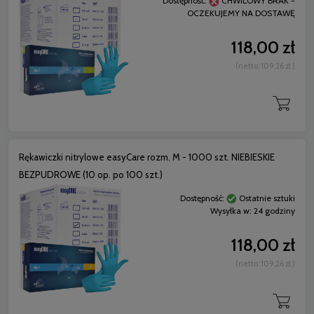
Dostępność:
CHWILOWY BRAK -
OCZEKUJEMY NA DOSTAWĘ
118,00 zł
(netto:
109,26 zł
)
Rękawiczki nitrylowe easyCare rozm. M - 1000 szt. NIEBIESKIE
BEZPUDROWE (10 op. po 100 szt.)
Dostępność:
Ostatnie sztuki
Wysyłka w:
24 godziny
118,00 zł
(netto:
109,26 zł
)