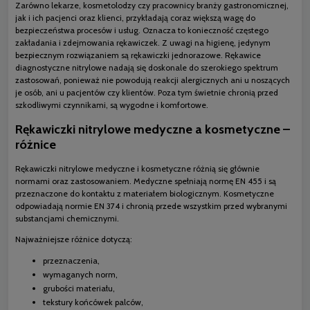
Zarówno lekarze, kosmetolodzy czy pracownicy branży gastronomicznej,
jak i ich pacjenci oraz klienci, przykładają coraz większą wagę do
bezpieczeństwa procesów i usług. Oznacza to konieczność częstego
zakładania i zdejmowania rękawiczek. Z uwagi na higienę, jedynym
bezpiecznym rozwiązaniem są rękawiczki jednorazowe. Rękawice
diagnostyczne nitrylowe nadają się doskonale do szerokiego spektrum
zastosowań, ponieważ nie powodują reakcji alergicznych ani u noszących
je osób, ani u pacjentów czy klientów. Poza tym świetnie chronią przed
szkodliwymi czynnikami, są wygodne i komfortowe.
Rękawiczki nitrylowe medyczne a kosmetyczne –
różnice
Rękawiczki nitrylowe medyczne i kosmetyczne różnią się głównie
normami oraz zastosowaniem. Medyczne spełniają normę EN 455 i są
przeznaczone do kontaktu z materiałem biologicznym. Kosmetyczne
odpowiadają normie EN 374 i chronią przede wszystkim przed wybranymi
substancjami chemicznymi.
Najważniejsze różnice dotyczą:
przeznaczenia,
wymaganych norm,
grubości materiału,
tekstury końcówek palców,