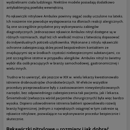
wydzielinami ciała ludzkiego. Niektóre modele posiadają dodatkowo
antybakteryjną powłokę wewnętrzną.
Po rękawiczki nitrylowe Ambulex powinny sięgać osoby uczulone na lateks.
Ich noszenie nie powoduje występowania na dłoniach reakcji alergicznych.
Są one szczególnie przydatne przy wykonywaniu zabiegów
diagnostycznych. Jednorazowe rękawice Ambulex nitryl dostępne są w
różnych rozmiarach, stąd też ich wielkość można z łatwością dopasować
do indywidualnych potrzeb użytkownika. Wykonane z nitrylu rękawiczki
ochronne zabezpieczają skórę przed bezpośrednim kontaktem ze
znajdującymi się w środkach czystości niebezpiecznymi substancjami, co
jest szczególnie istotne w przypadku alergików. Ambulex nitryl to świetny
wybór dla osób pracujących w branży samochodowej, gastronomicznej i
wielu innych.
Trudno w to uwierzyć, ale jeszcze w XIX w. wielu lekarzy kwestionowało
istnienie drobnoustrojów chorobotwórczych. W efekcie wszystkie
procedury przeprowadzane były z zastosowaniem niewysterylizowanych
narzędzi, bez odpowiedniego zabezpieczenia tak pacjenta, jak i lekarza.
Śmiertelność (zwłaszcza wśród pacjentów chirurgicznych) była więc bardzo
wysoka. Dopiero udowodnienie istnienia bakterii spowodowało rozwój
branży higienicznej. Jednym z największych osiągnięć w tym zakresie są
rękawice nitrylowe, pozwalające na wykonywanie procedur bezpiecznie i
skutecznie.
Rękawiczki nitrylowe – rozmiary i jak dobrać