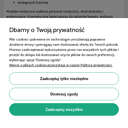
dostępnych kolorów.
Modele medyczne wybiera personel medyczny, stomatolodzy i
weterynarze. Kosmetyczne lepiej pasują do salonów beauty, stylizacji
paznokci, farbowania włosów i zabiegów pielęgnacyjnych.
Dbamy o Twoją prywatność
Pliki cookies i pokrewne im technologie umożliwiają poprawne
działanie strony i pomagają nam dostosować ofertę do Twoich potrzeb.
Zakupy
Możesz zaakceptować wykorzystanie przez nas wszystkich tych plików i
przejść do sklepu lub dostosować użycie plików do swoich preferencji,
Pomoc
wybierając opcję "Dostosuj zgody".
Więcej o plikach cookies przeczytasz w naszej Polityce prywatności.
Moje konto
Informacje
Zaakceptuj tylko niezbędne
Porady
Dostosuj zgody
OMET MEDICAL Sp. z o.o. | ul. 11 Listopada 99/101, 95-070 Aleksandrów Łódzki |
Zaakceptuj wszystkie
KRS: 0001035811, NIP: 7322212964, REGON: 525290046