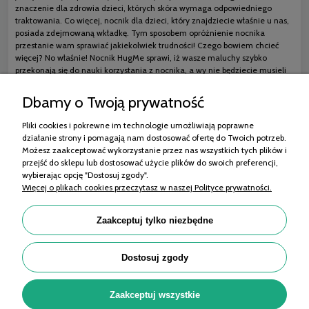
znaczenie dla zdrowia dzieci, których skóra wymaga odpowiedniego
traktowania. Co więcej, nocnik dla dzieci, który znajdziecie właśnie u nas,
posiada zdejmowaną wkładkę. Tym sposobem opróżnienie nocnika
przestanie wam sprawiać jakiekolwiek trudności! Czego bowiem chcieć
więcej? No właśnie! Nocnik HugMe sprawi, iż wasze maluchy szybko
przekonają się do nauki korzystania z nocnika, a wy nie będziecie musieli
martwić się o zachowanie wysokiego poziomu higieny
Dbamy o Twoją prywatność
Pliki cookies i pokrewne im technologie umożliwiają poprawne
działanie strony i pomagają nam dostosować ofertę do Twoich potrzeb.
Zakupy
Możesz zaakceptować wykorzystanie przez nas wszystkich tych plików i
przejść do sklepu lub dostosować użycie plików do swoich preferencji,
Pomoc
wybierając opcję "Dostosuj zgody".
Więcej o plikach cookies przeczytasz w naszej Polityce prywatności.
Moje konto
Informacje
Zaakceptuj tylko niezbędne
Porady
Dostosuj zgody
OMET MEDICAL Sp. z o.o. | ul. 11 Listopada 99/101, 95-070 Aleksandrów Łódzki |
Zaakceptuj wszystkie
KRS: 0001035811, NIP: 7322212964, REGON: 525290046