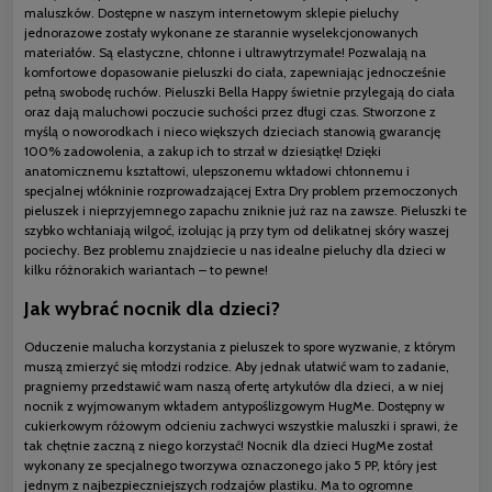
maluszków. Dostępne w naszym internetowym sklepie pieluchy
jednorazowe zostały wykonane ze starannie wyselekcjonowanych
materiałów. Są elastyczne, chłonne i ultrawytrzymałe! Pozwalają na
komfortowe dopasowanie pieluszki do ciała, zapewniając jednocześnie
pełną swobodę ruchów. Pieluszki Bella Happy świetnie przylegają do ciała
oraz dają maluchowi poczucie suchości przez długi czas. Stworzone z
myślą o noworodkach i nieco większych dzieciach stanowią gwarancję
100% zadowolenia, a zakup ich to strzał w dziesiątkę! Dzięki
anatomicznemu kształtowi, ulepszonemu wkładowi chłonnemu i
specjalnej włókninie rozprowadzającej Extra Dry problem przemoczonych
pieluszek i nieprzyjemnego zapachu zniknie już raz na zawsze. Pieluszki te
szybko wchłaniają wilgoć, izolując ją przy tym od delikatnej skóry waszej
pociechy. Bez problemu znajdziecie u nas idealne pieluchy dla dzieci w
kilku różnorakich wariantach – to pewne!
Jak wybrać nocnik dla dzieci?
Oduczenie malucha korzystania z pieluszek to spore wyzwanie, z którym
muszą zmierzyć się młodzi rodzice. Aby jednak ułatwić wam to zadanie,
pragniemy przedstawić wam naszą ofertę artykułów dla dzieci, a w niej
nocnik z wyjmowanym wkładem antypoślizgowym HugMe. Dostępny w
cukierkowym różowym odcieniu zachwyci wszystkie maluszki i sprawi, że
tak chętnie zaczną z niego korzystać! Nocnik dla dzieci HugMe został
wykonany ze specjalnego tworzywa oznaczonego jako 5 PP, który jest
jednym z najbezpieczniejszych rodzajów plastiku. Ma to ogromne