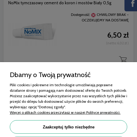
NoMix tymczasowy cement do koron i mostów Biały 0,5g
Dostępność:
CHWILOWY BRAK -
OCZEKUJEMY NA DOSTAWĘ
6,50 zł
(netto:
6,02 zł
)
Dbamy o Twoją prywatność
Pliki cookies i pokrewne im technologie umożliwiają poprawne
działanie strony i pomagają nam dostosować ofertę do Twoich potrzeb.
Zakupy
Możesz zaakceptować wykorzystanie przez nas wszystkich tych plików i
przejść do sklepu lub dostosować użycie plików do swoich preferencji,
Pomoc
wybierając opcję "Dostosuj zgody".
Więcej o plikach cookies przeczytasz w naszej Polityce prywatności.
Moje konto
Informacje
Zaakceptuj tylko niezbędne