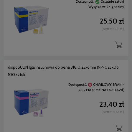
Dostępność:
Ostatnie sztuki
Wysyłka w:
24 godziny
25,50 zł
(netto:
23,61 zł
)
dispoSULIN Igła insulinowa do pena 31G 0,25x6mm INP-025x06
100 sztuk
Dostępność:
CHWILOWY BRAK -
OCZEKUJEMY NA DOSTAWĘ
23,40 zł
(netto:
21,67 zł
)