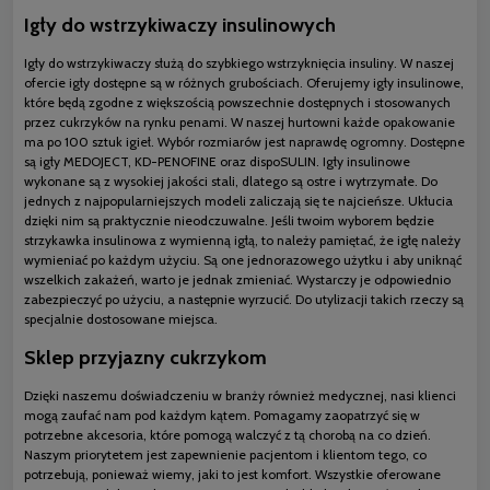
Igły do wstrzykiwaczy insulinowych
Igły do wstrzykiwaczy służą do szybkiego wstrzyknięcia insuliny. W naszej
ofercie igły dostępne są w różnych grubościach. Oferujemy igły insulinowe,
które będą zgodne z większością powszechnie dostępnych i stosowanych
przez cukrzyków na rynku penami. W naszej hurtowni każde opakowanie
ma po 100 sztuk igieł. Wybór rozmiarów jest naprawdę ogromny. Dostępne
są igły MEDOJECT, KD-PENOFINE oraz dispoSULIN. Igły insulinowe
wykonane są z wysokiej jakości stali, dlatego są ostre i wytrzymałe. Do
jednych z najpopularniejszych modeli zaliczają się te najcieńsze. Ukłucia
dzięki nim są praktycznie nieodczuwalne. Jeśli twoim wyborem będzie
strzykawka insulinowa z wymienną igłą, to należy pamiętać, że igłę należy
wymieniać po każdym użyciu. Są one jednorazowego użytku i aby uniknąć
wszelkich zakażeń, warto je jednak zmieniać. Wystarczy je odpowiednio
zabezpieczyć po użyciu, a następnie wyrzucić. Do utylizacji takich rzeczy są
specjalnie dostosowane miejsca.
Sklep przyjazny cukrzykom
Dzięki naszemu doświadczeniu w branży również medycznej, nasi klienci
mogą zaufać nam pod każdym kątem. Pomagamy zaopatrzyć się w
potrzebne akcesoria, które pomogą walczyć z tą chorobą na co dzień.
Naszym priorytetem jest zapewnienie pacjentom i klientom tego, co
potrzebują, ponieważ wiemy, jaki to jest komfort. Wszystkie oferowane