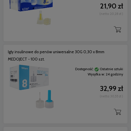
21,90 zł
(netto:
20,28 zł
)
Igły insulinowe do penów uniwersalne 30G 0,30 x 8mm
MEDOJECT - 100 szt.
Dostępność:
Ostatnie sztuki
Wysyłka w:
24 godziny
32,99 zł
(netto:
30,55 zł
)