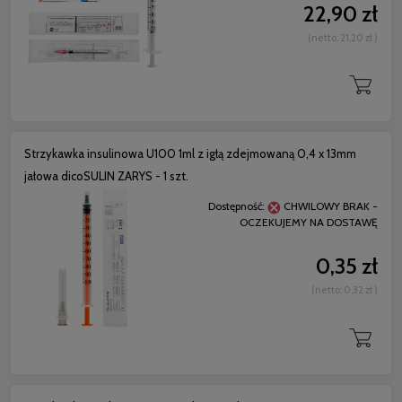
22,90 zł
(netto:
21,20 zł
)
Strzykawka insulinowa U100 1ml z igłą zdejmowaną 0,4 x 13mm
jałowa dicoSULIN ZARYS - 1 szt.
Dostępność:
CHWILOWY BRAK -
OCZEKUJEMY NA DOSTAWĘ
0,35 zł
(netto:
0,32 zł
)