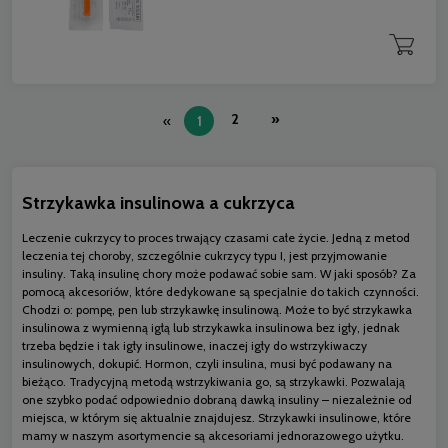
2
»
«
1
Strzykawka insulinowa a cukrzyca
Leczenie cukrzycy to proces trwający czasami całe życie. Jedną z metod
leczenia tej choroby, szczególnie cukrzycy typu I, jest przyjmowanie
insuliny. Taką insulinę chory może podawać sobie sam. W jaki sposób? Za
pomocą akcesoriów, które dedykowane są specjalnie do takich czynności.
Chodzi o: pompę, pen lub strzykawkę insulinową. Może to być strzykawka
insulinowa z wymienną igłą lub strzykawka insulinowa bez igły, jednak
trzeba będzie i tak igły insulinowe, inaczej igły do wstrzykiwaczy
insulinowych, dokupić. Hormon, czyli insulina, musi być podawany na
bieżąco. Tradycyjną metodą wstrzykiwania go, są strzykawki. Pozwalają
one szybko podać odpowiednio dobraną dawką insuliny – niezależnie od
miejsca, w którym się aktualnie znajdujesz. Strzykawki insulinowe, które
mamy w naszym asortymencie są akcesoriami jednorazowego użytku.