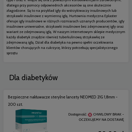
dlatego przy pomocy odpowiednich akcesoriów są one skutecznie
złagodzone. Są to na przykład igły do wstrzykiwaczy insulinowych lub
strzykawki insulinowe z wymienną igłą. Hurtownia medyczna Eplaster
oferuje igły insulinowe w różnych rozmiarach uznanych producentów, igły
insulinowe uniwersalne, strzykawki insulinowe bez zdejmowanej igły oraz
wariant ze zdejmowaną igłą. W naszym internetowym sklepie medycznym
każdy diabetyk znajdzie również tuberkulinową strzykawkę ze
zdejmowaną igłą. Dział dla diabetyka na pewno spełni oczekiwania
klientów chorujących na cukrzycę, którzy potrzebują specjalistycznego
sprzętu
Dla diabetyków
Bezpieczne nakłuwacze sterylne lancety NEOMED 21G 1,8mm -
200 szt.
Dostępność:
CHWILOWY BRAK -
OCZEKUJEMY NA DOSTAWĘ