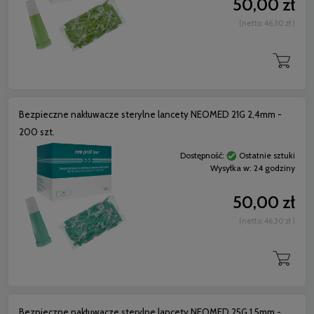
50,00 zł
(netto:
46,30 zł
)
Bezpieczne nakłuwacze sterylne lancety NEOMED 21G 2,4mm -
200 szt.
Dostępność:
Ostatnie sztuki
Wysyłka w:
24 godziny
50,00 zł
(netto:
46,30 zł
)
Bezpieczne nakłuwacze sterylne lancety NEOMED 25G 1,5mm -