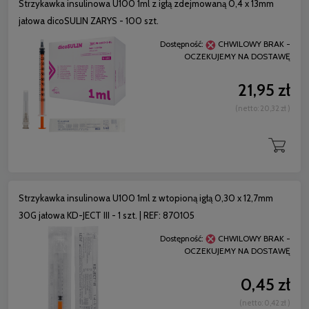
Strzykawka insulinowa U100 1ml z igłą zdejmowaną 0,4 x 13mm
jałowa dicoSULIN ZARYS - 100 szt.
Dostępność:
CHWILOWY BRAK -
OCZEKUJEMY NA DOSTAWĘ
21,95 zł
(netto:
20,32 zł
)
Strzykawka insulinowa U100 1ml z wtopioną igłą 0,30 x 12,7mm
30G jałowa KD-JECT III - 1 szt. | REF: 870105
Dostępność:
CHWILOWY BRAK -
OCZEKUJEMY NA DOSTAWĘ
0,45 zł
(netto:
0,42 zł
)