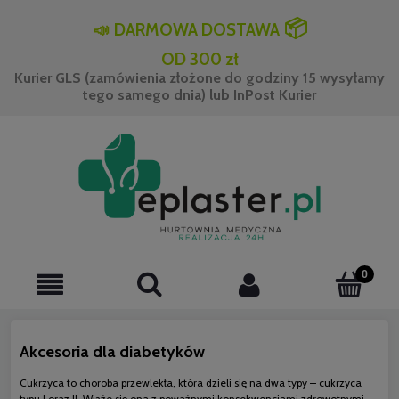
📦
📣
DARMOWA DOSTAWA
OD 300 zł
Kurier GLS (zamówienia złożone do godziny 15 wysyłamy
tego samego dnia) lub InPost Kurier
Akcesoria dla diabetyków
Cukrzyca to choroba przewlekła, która dzieli się na dwa typy – cukrzyca
typu I oraz II. Wiąże się ona z poważnymi konsekwencjami zdrowotnymi,