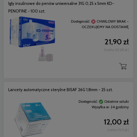
Igły insulinowe do penów uniwersalne 31G 0,25 x 5mm KD-
PENOFINE - 100 szt.
Dostępność:
CHWILOWY BRAK -
OCZEKUJEMY NA DOSTAWĘ
21,90 zł
(netto:
20,28 zł
)
Lancety automatyczne sterylne BISAF 26G 1,8mm - 25 szt.
Dostępność:
Ostatnie sztuki
Wysyłka w:
24 godziny
12,00 zł
(netto:
11,11 zł
)