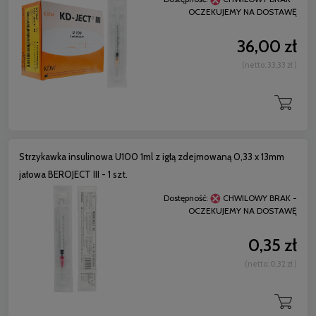
OCZEKUJEMY NA DOSTAWĘ
36,00 zł
(netto:
33,33 zł
)
Strzykawka insulinowa U100 1ml z igłą zdejmowaną 0,33 x 13mm
jałowa BEROJECT III - 1 szt.
Dostępność:
CHWILOWY BRAK -
OCZEKUJEMY NA DOSTAWĘ
0,35 zł
(netto:
0,32 zł
)