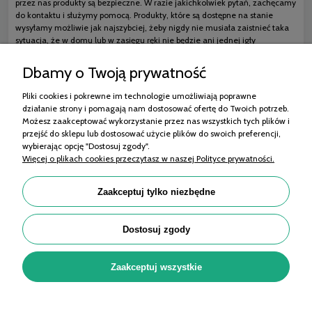
przez nas produkty są bezpieczne. W razie jakichkolwiek pytań, zachęcamy
do kontaktu i służymy pomocą. Produkty, które są dostępne na stanie
wysyłamy możliwie jak najszybciej, żeby nigdy nie musiała zaistnieć taka
sytuacja, że w domu lub w zasięgu ręki nie będzie ani jednej igły
insulinowej lub zostanie tylko strzykawka insulinowa bez igły.
Dbamy o Twoją prywatność
Pliki cookies i pokrewne im technologie umożliwiają poprawne
działanie strony i pomagają nam dostosować ofertę do Twoich potrzeb.
Zakupy
Możesz zaakceptować wykorzystanie przez nas wszystkich tych plików i
przejść do sklepu lub dostosować użycie plików do swoich preferencji,
Pomoc
wybierając opcję "Dostosuj zgody".
Więcej o plikach cookies przeczytasz w naszej Polityce prywatności.
Moje konto
Informacje
Zaakceptuj tylko niezbędne
Porady
Dostosuj zgody
OMET MEDICAL Sp. z o.o. | ul. 11 Listopada 99/101, 95-070 Aleksandrów Łódzki |
Zaakceptuj wszystkie
KRS: 0001035811, NIP: 7322212964, REGON: 525290046