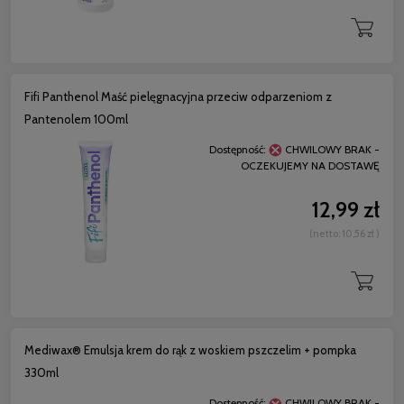
Fifi Panthenol Maść pielęgnacyjna przeciw odparzeniom z
Pantenolem 100ml
Dostępność:
CHWILOWY BRAK -
OCZEKUJEMY NA DOSTAWĘ
12,99 zł
(netto:
10,56 zł
)
Mediwax® Emulsja krem do rąk z woskiem pszczelim + pompka
330ml
Dostępność:
CHWILOWY BRAK -