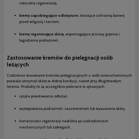
naturalną regenerację,
kremy zapobiegające odleżynom
, tworzące ochronną barierę
przed wilgocią i tarciem,
kremy regenerujące skórę
, wspomagające procesy gojenia i
łagodzenia podrażnień.
Zastosowanie kremów do pielęgnacji osób
leżących
Codzienne stosowanie kremów pielęgnacyjnych u osób unieruchomionych
pozwala utrzymać skórę w dobrej kondycji, nawet przy długotrwałym
leżeniu. Produkty te są szczególnie polecane w sytuacjach:
ryzyka powstawania odleżyn,
występowania podrażnień, zaczerwienień lub wysuszenia skóry,
konieczności regeneracji naskórka po uszkodzeniach
mechanicznych lub zabiegach,