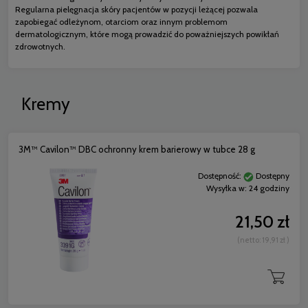
Regularna pielęgnacja skóry pacjentów w pozycji leżącej pozwala
zapobiegać odleżynom, otarciom oraz innym problemom
dermatologicznym, które mogą prowadzić do poważniejszych powikłań
zdrowotnych.
Kremy
3M™ Cavilon™ DBC ochronny krem barierowy w tubce 28 g
Dostępność:
Dostępny
Wysyłka w:
24 godziny
21,50 zł
(netto:
19,91 zł
)