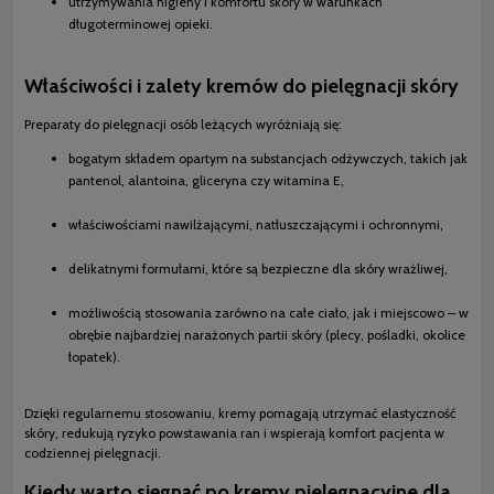
utrzymywania higieny i komfortu skóry w warunkach
długoterminowej opieki.
Właściwości i zalety kremów do pielęgnacji skóry
Preparaty do pielęgnacji osób leżących wyróżniają się:
bogatym składem opartym na substancjach odżywczych, takich jak
pantenol, alantoina, gliceryna czy witamina E,
właściwościami nawilżającymi, natłuszczającymi i ochronnymi,
delikatnymi formułami, które są bezpieczne dla skóry wrażliwej,
możliwością stosowania zarówno na całe ciało, jak i miejscowo – w
obrębie najbardziej narażonych partii skóry (plecy, pośladki, okolice
łopatek).
Dzięki regularnemu stosowaniu, kremy pomagają utrzymać elastyczność
skóry, redukują ryzyko powstawania ran i wspierają komfort pacjenta w
codziennej pielęgnacji.
Kiedy warto sięgnąć po kremy pielęgnacyjne dla