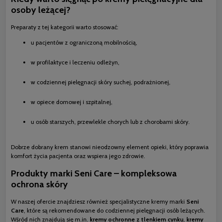
osoby leżącej?
Preparaty z tej kategorii warto stosować:
u pacjentów z ograniczoną mobilnością,
w profilaktyce i leczeniu odleżyn,
w codziennej pielęgnacji skóry suchej, podrażnionej,
w opiece domowej i szpitalnej,
u osób starszych, przewlekle chorych lub z chorobami skóry.
Dobrze dobrany krem stanowi nieodzowny element opieki, który poprawia
komfort życia pacjenta oraz wspiera jego zdrowie.
Produkty marki Seni Care – kompleksowa
ochrona skóry
W naszej ofercie znajdziesz również specjalistyczne kremy marki
Seni
Care
, które są rekomendowane do codziennej pielęgnacji osób leżących.
Wśród nich znajdują się m.in.
kremy ochronne z tlenkiem cynku
,
kremy