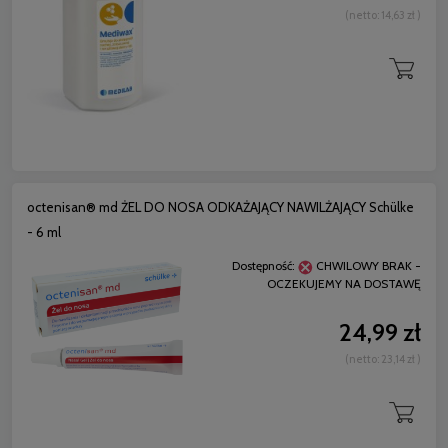
(netto:
14,63 zł
)
octenisan® md ŻEL DO NOSA ODKAŻAJĄCY NAWILŻAJĄCY Schülke
- 6 ml
Dostępność:
CHWILOWY BRAK -
OCZEKUJEMY NA DOSTAWĘ
24,99 zł
(netto:
23,14 zł
)