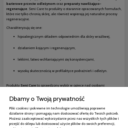
barierowe przeciw odleżynom
oraz
preparaty nawilżająco-
regenerujące
. Seni Care to produkty o starannie opracowanych formułach,
które nie tylko chronią skórę, ale również wspierają jej naturalne procesy
regeneracyjne.
Charakteryzują się one:
hipoalergicznym składem odpowiednim dla skóry wrażliwej,
działaniem kojącym i regenerującym,
lekkimi, łatwo wchłaniającymi się konsystencjami,
wysoką skutecznością w profilaktyce podrażnień i odleżyn.
Produkty
Seni Care
to sprawdzony wybór w opiece nad osobami
przewlekle chorymi, które wymagają szczególnej troski o zdrowie skóry.
Dbamy o Twoją prywatność
Pliki cookies i pokrewne im technologie umożliwiają poprawne
działanie strony i pomagają nam dostosować ofertę do Twoich potrzeb.
Zakupy
Możesz zaakceptować wykorzystanie przez nas wszystkich tych plików i
przejść do sklepu lub dostosować użycie plików do swoich preferencji,
Pomoc