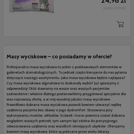
24,98 zł
(netto:
23,13 zł
)
Masy wyciskowe – co posiadamy w ofercie?
Profesjonalna masa wyciskowa to jeden z podstawowych elementów w
gabinetach stomatologicznych. To jednak często kierujecie do nas pytania
dotyczące naszego asortymentu. Jaka masa wyciskowa będzie najlepsza?
Czy masa wyciskowa alginatowa to doskonały wybór? Już spieszymy z
odpowiedzią! Otóż stawiamy na wasze oraz waszych pacjentów
zadowolenie i właśnie dlatego postanowiliśmy przygotować specjalnie dla
was najnowszą ofertę, a w niej wysokiej jakości masy wyciskowe.
Prawidłowo dobrana masa wyciskowa pozwoli bowiem utworzyć replikę
uzębienia pacjenta bez obawy o jego dyskomfort. Stosowana przy
wykonywaniu mostów, wkładów, licówek i koron powinna zostać dobrana
względem waszych potrzeb, tym samym być zdolna do precyzyjnego
odwzorowania uzębienia oraz wszelkich istniejących ubytków. Oferujemy
bowiem masy wyciskowe, które są polecane przez wielu lekarzy