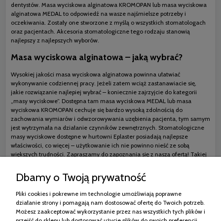
dentystów. Masa wyciskowa alginatowa KROMOPAN lub masa wyciskowa
alginatowa MEDAL to odpowiedź na wasze najśmielsze potrzeby i
oczekiwania. Zostały one stworzone z myślą o wszystkich stomatologach
oraz pacjentach. Akcesoria stomatologiczne tego rodzaju stanowią
najlepszy z najlepszych wyborów.
Masa wyciskowa alginatowa – jaką wybrać?
Wysokiej jakości masa wyciskowa alginatowa powinna ułatwiać
wykonywanie codziennej pracy. Jeżeli zatem wciąż zastanawiacie się,
jakie rozwiązanie najlepiej wybrać – koniecznie zajrzyjcie do kategorii
„masy wyciskowe”. Dostępna tam masa wyciskowa MEDAL lub masa
wyciskowa KROMOPAN cechuje się bardzo wysoką zdolnością do
zachowania wymiarów i odwzorowywania uzębienia pacjenta, tym samym
jest wytrzymała na działanie czynników zewnętrznych. Stomatologiczne
masy wyciskowe dostępne w hurtowni Eplaster posiadają najlepsze
właściwości, co więcej – użytkowanie ich nie powinno nieść ze sobą
większych trudności. Zapraszamy do zapoznania się z naszą ofertą! Takiej
jakości w doskonałych cenach nie znajdziecie nigdzie indziej na rynku.
Dbamy o Twoją prywatność
Pliki cookies i pokrewne im technologie umożliwiają poprawne
działanie strony i pomagają nam dostosować ofertę do Twoich potrzeb.
Zakupy
Możesz zaakceptować wykorzystanie przez nas wszystkich tych plików i
przejść do sklepu lub dostosować użycie plików do swoich preferencji,