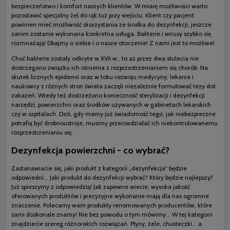
bezpieczeństwo i komfort naszych klientów. W miarę możliwości warto
pozostawić specjalny żel do rąk tuż przy wejściu. Klient czy pacjent
powinien mieć możliwość skorzystania ze środka do dezynfekcji, jeszcze
zanim zostanie wykonana konkretna usługa. Bakterie i wirusy szybko się
rozmnażają! Dbajmy o siebie i o nasze otoczenie! Z nami jest to możliwe!
Choć bakterie zostały odkryte w XVII w., to aż przez dwa stulecia nie
dostrzegano związku ich istnienia z rozprzestrzenianiem się chorób. Na
skutek licznych epidemii oraz w toku rozwoju medycyny, lekarze i
naukowcy z różnych stron świata zaczęli niezależnie formułować tezy dot.
zakażeń. Wtedy też dostrzeżono konieczność sterylizacji i dezynfekcji
narzędzi, powierzchni oraz środków używanych w gabinetach lekarskich
czy w szpitalach. Dziś, gdy mamy już świadomość tego, jak niebezpieczne
potrafią być drobnoustroje, musimy przeciwdziałać ich niekontrolowanemu
rozprzestrzenianiu się.
Dezynfekcja powierzchni - co wybrać?
Zastanawiacie się, jaki produkt z kategorii „dezynfekcja” będzie
odpowiedni... Jaki produkt do dezynfekcji wybrać? Który będzie najlepszy?
Już spieszymy z odpowiedzią! Jak zapewne wiecie, wysoka jakość
oferowanych produktów i precyzyjne wykonanie mają dla nas ogromne
znaczenie. Polecamy wam produkty renomowanych producentów, które
sami doskonale znamy! Nie bez powodu o tym mówimy... W tej kategorii
znajdziecie szereg różnorakich rozwiązań. Płyny, żele, chusteczki... a