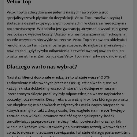
Velox Top
Velox Top to zdecydowanie jeden z naszych faworytów wśród
specjalistycznych płynów do dezynfekcji. Velox Top umożliwia szybką i
skuteczną dezynfekcję wybranych powierzchni w obszarze medycznym i
pozamedycznym. W dodatku jest gwarancją utrzymania wysokiej higieny
bez obawy o wysokie koszty. Dostępne u nas rozwiązania są niedrogie, a
przede wszystkim niezwykle skuteczne. Velox Top nie zawiera aldehydu i
fenolu, a co za tym idzie, można go stosować do najbardziej wrażliwych
powierzchni, gdyż ryzyko odbarwienia dezynfekowanej powierzchni po
prostu nie istnieje. Zamów już dziś Velox Top i nie martw się o nic więcej!
Dlaczego warto nas wybrać?
Nasi stali klienci doskonale wiedzą, że to właśnie wasze 100%
zadowolenie z oferowanych przez nas usług jest najważniejsze. Na
każdym kroku dokładamy wszelkich starań, by dostępne w naszym
internetowym sklepie produkty były odpowiedzią na wasze najśmielsze
potrzeby i oczekiwania. Dezynfekcja to ważny krok, bez którego po prostu
nie obejdzie się w placówkach medycznych i wielu innych miejscach, w
których mamy kontakt z drugą osobą. Bez względu na miejsce Twojego
zatrudnienia w lokalu powinien znaleźć się specjalistyczny środek,
umożliwiający przeprowadzenie dezynfekcji powierzchni oraz rąk. Jak
wiecie, na każdym kroku stawiamy na nieustanny rozwój, wprowadzając
coraz to nowsze i ulepszone rozwiązania. I właśnie dlatego postanowiliśmy