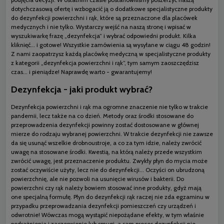
dotychczasową ofertę i wzbogacić ją o dodatkowe specjalistyczne produkty
do dezynfekcji powierzchni i rąk, które są przeznaczone dla placówek
medycznych i nie tylko. Wystarczy wejść na naszą stronę i wpisać w
wyszukiwarkę frazę „dezynfekcja” i wybrać odpowiedni produkt. Kilka
kliknięć... i gotowe! Wszystkie zamówienia są wysyłane w ciągu 48 godzin!
Z nami zaopatrzysz każdą placówkę medyczną w specjalistyczne produkty
z kategorii „dezynfekcja powierzchni i rąk”, tym samym zaoszczędzisz
czas... i pieniądze! Naprawdę warto - gwarantujemy!
Dezynfekcja - jaki produkt wybrać?
Dezynfekcja powierzchni i rąk ma ogromne znaczenie nie tylko w trakcie
pandemii, lecz także na co dzień. Metody oraz środki stosowane do
przeprowadzenia dezynfekcji powinny zostać dostosowane w głównej
mierze do rodzaju wybranej powierzchni. W trakcie dezynfekcji nie zawsze
da się usunąć wszelkie drobnoustroje, a co za tym idzie, należy zwrócić
uwagę na stosowane środki. Kwestią, na którą należy przede wszystkim
zwrócić uwagę, jest przeznaczenie produktu. Zwykły płyn do mycia może
zostać oczywiście użyty, lecz nie do dezynfekcji... Oczyści on ubrudzoną
powierzchnię, ale nie pozwoli na usunięcie wirusów i bakterii. Do
powierzchni czy rąk należy bowiem stosować inne produkty, gdyż mają
one specjalną formułę. Płyn do dezynfekcji rąk raczej nie zda egzaminu w
przypadku przeprowadzania dezynfekcji pomieszczeń czy urządzeń i
odwrotnie! Wówczas mogą wystąpić niepożądane efekty, w tym właśnie
podrażnienia i zaczerwienie lub smugi, a sam proces dezynfekcji nie