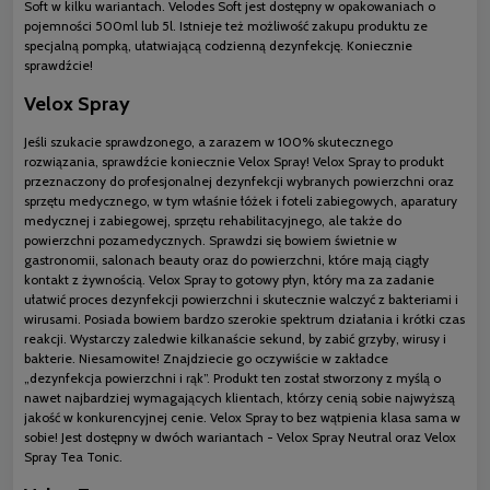
Soft w kilku wariantach. Velodes Soft jest dostępny w opakowaniach o
pojemności 500ml lub 5l. Istnieje też możliwość zakupu produktu ze
specjalną pompką, ułatwiającą codzienną dezynfekcję. Koniecznie
sprawdźcie!
Velox Spray
Jeśli szukacie sprawdzonego, a zarazem w 100% skutecznego
rozwiązania, sprawdźcie koniecznie Velox Spray! Velox Spray to produkt
przeznaczony do profesjonalnej dezynfekcji wybranych powierzchni oraz
sprzętu medycznego, w tym właśnie łóżek i foteli zabiegowych, aparatury
medycznej i zabiegowej, sprzętu rehabilitacyjnego, ale także do
powierzchni pozamedycznych. Sprawdzi się bowiem świetnie w
gastronomii, salonach beauty oraz do powierzchni, które mają ciągły
kontakt z żywnością. Velox Spray to gotowy płyn, który ma za zadanie
ułatwić proces dezynfekcji powierzchni i skutecznie walczyć z bakteriami i
wirusami. Posiada bowiem bardzo szerokie spektrum działania i krótki czas
reakcji. Wystarczy zaledwie kilkanaście sekund, by zabić grzyby, wirusy i
bakterie. Niesamowite! Znajdziecie go oczywiście w zakładce
„dezynfekcja powierzchni i rąk”. Produkt ten został stworzony z myślą o
nawet najbardziej wymagających klientach, którzy cenią sobie najwyższą
jakość w konkurencyjnej cenie. Velox Spray to bez wątpienia klasa sama w
sobie! Jest dostępny w dwóch wariantach - Velox Spray Neutral oraz Velox
Spray Tea Tonic.