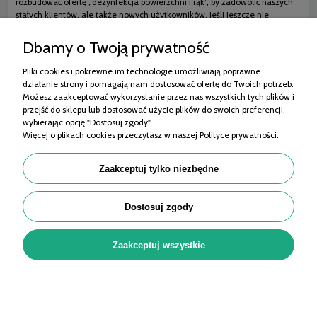
rozbudować ofertę „dezynfekcja powierzchni i rąk”, by zadowolić naszych
stałych klientów, ale także nowych użytkowników. Jeśli jeszcze nie
widzieliście, co dla was przygotowaliśmy - zróbcie to teraz!
Dbamy o Twoją prywatność
Pliki cookies i pokrewne im technologie umożliwiają poprawne
działanie strony i pomagają nam dostosować ofertę do Twoich potrzeb.
Zakupy
Możesz zaakceptować wykorzystanie przez nas wszystkich tych plików i
przejść do sklepu lub dostosować użycie plików do swoich preferencji,
Pomoc
wybierając opcję "Dostosuj zgody".
Więcej o plikach cookies przeczytasz w naszej Polityce prywatności.
Moje konto
Informacje
Zaakceptuj tylko niezbędne
Porady
Dostosuj zgody
OMET MEDICAL Sp. z o.o. | ul. 11 Listopada 99/101, 95-070 Aleksandrów Łódzki |
Zaakceptuj wszystkie
KRS: 0001035811, NIP: 7322212964, REGON: 525290046