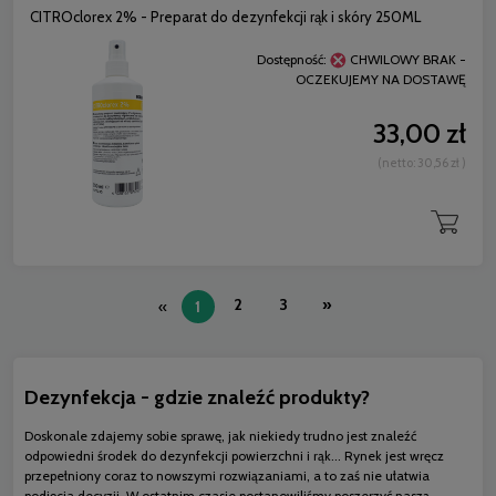
CITROclorex 2% - Preparat do dezynfekcji rąk i skóry 250ML
Dostępność:
CHWILOWY BRAK -
OCZEKUJEMY NA DOSTAWĘ
33,00 zł
(netto:
30,56 zł
)
2
3
»
«
1
Dezynfekcja - gdzie znaleźć produkty?
Doskonale zdajemy sobie sprawę, jak niekiedy trudno jest znaleźć
odpowiedni środek do dezynfekcji powierzchni i rąk... Rynek jest wręcz
przepełniony coraz to nowszymi rozwiązaniami, a to zaś nie ułatwia
podjęcia decyzji. W ostatnim czasie postanowiliśmy poszerzyć naszą