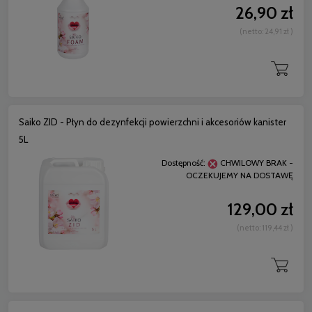
26,90 zł
(netto:
24,91 zł
)
Saiko ZID - Płyn do dezynfekcji powierzchni i akcesoriów kanister
5L
Dostępność:
CHWILOWY BRAK -
OCZEKUJEMY NA DOSTAWĘ
129,00 zł
(netto:
119,44 zł
)