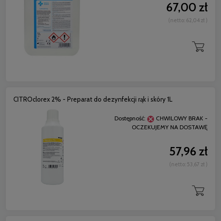
67,00 zł
(netto:
62,04 zł
)
CITROclorex 2% - Preparat do dezynfekcji rąk i skóry 1L
Dostępność:
CHWILOWY BRAK -
OCZEKUJEMY NA DOSTAWĘ
57,96 zł
(netto:
53,67 zł
)