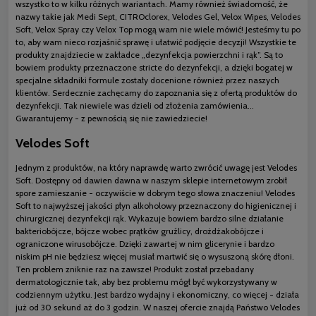
wszystko to w kilku różnych wariantach. Mamy również świadomość, że
nazwy takie jak Medi Sept, CITROclorex, Velodes Gel, Velox Wipes, Velodes
Soft, Velox Spray czy Velox Top mogą wam nie wiele mówić! Jesteśmy tu po
to, aby wam nieco rozjaśnić sprawę i ułatwić podjęcie decyzji! Wszystkie te
produkty znajdziecie w zakładce „dezynfekcja powierzchni i rąk”. Są to
bowiem produkty przeznaczone stricte do dezynfekcji, a dzięki bogatej w
specjalne składniki formule zostały docenione również przez naszych
klientów. Serdecznie zachęcamy do zapoznania się z ofertą produktów do
dezynfekcji. Tak niewiele was dzieli od złożenia zamówienia...
Gwarantujemy - z pewnością się nie zawiedziecie!
Velodes Soft
Jednym z produktów, na który naprawdę warto zwrócić uwagę jest Velodes
Soft. Dostępny od dawien dawna w naszym sklepie internetowym zrobił
spore zamieszanie - oczywiście w dobrym tego słowa znaczeniu! Velodes
Soft to najwyższej jakości płyn alkoholowy przeznaczony do higienicznej i
chirurgicznej dezynfekcji rąk. Wykazuje bowiem bardzo silne działanie
bakteriobójcze, bójcze wobec prątków gruźlicy, drożdżakobójcze i
ograniczone wirusobójcze. Dzięki zawartej w nim glicerynie i bardzo
niskim pH nie będziesz więcej musiał martwić się o wysuszoną skórę dłoni.
Ten problem zniknie raz na zawsze! Produkt został przebadany
dermatologicznie tak, aby bez problemu mógł być wykorzystywany w
codziennym użytku. Jest bardzo wydajny i ekonomiczny, co więcej - działa
już od 30 sekund aż do 3 godzin. W naszej ofercie znajdą Państwo Velodes