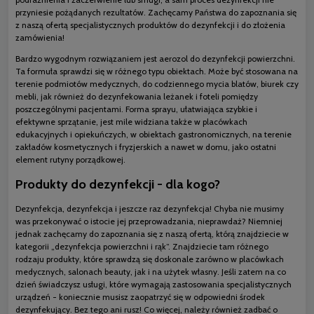
przyniesie pożądanych rezultatów. Zachęcamy Państwa do zapoznania się
z naszą ofertą specjalistycznych produktów do dezynfekcji i do złożenia
zamówienia!
Bardzo wygodnym rozwiązaniem jest aerozol do dezynfekcji powierzchni.
Ta formuła sprawdzi się w różnego typu obiektach. Może być stosowana na
terenie podmiotów medycznych, do codziennego mycia blatów, biurek czy
mebli, jak również do dezynfekowania leżanek i foteli pomiędzy
poszczególnymi pacjentami. Forma sprayu, ułatwiająca szybkie i
efektywne sprzątanie, jest mile widziana także w placówkach
edukacyjnych i opiekuńczych, w obiektach gastronomicznych, na terenie
zakładów kosmetycznych i fryzjerskich a nawet w domu, jako ostatni
element rutyny porządkowej.
Produkty do dezynfekcji - dla kogo?
Dezynfekcja, dezynfekcja i jeszcze raz dezynfekcja! Chyba nie musimy
was przekonywać o istocie jej przeprowadzania, nieprawdaż? Niemniej
jednak zachęcamy do zapoznania się z naszą ofertą, którą znajdziecie w
kategorii „dezynfekcja powierzchni i rąk”. Znajdziecie tam różnego
rodzaju produkty, które sprawdzą się doskonale zarówno w placówkach
medycznych, salonach beauty, jak i na użytek własny. Jeśli zatem na co
dzień świadczysz usługi, które wymagają zastosowania specjalistycznych
urządzeń - koniecznie musisz zaopatrzyć się w odpowiedni środek
dezynfekujący. Bez tego ani rusz! Co więcej, należy również zadbać o