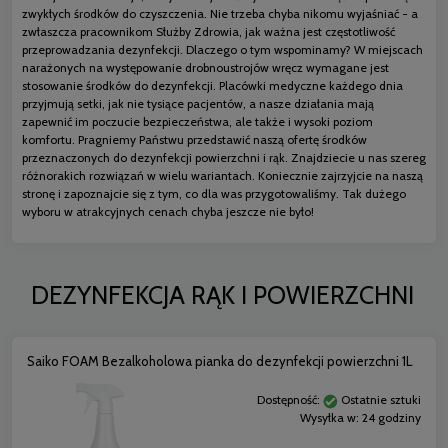
zwykłych środków do czyszczenia. Nie trzeba chyba nikomu wyjaśniać - a
zwłaszcza pracownikom Służby Zdrowia, jak ważna jest częstotliwość
przeprowadzania dezynfekcji. Dlaczego o tym wspominamy? W miejscach
narażonych na występowanie drobnoustrojów wręcz wymagane jest
stosowanie środków do dezynfekcji. Placówki medyczne każdego dnia
przyjmują setki, jak nie tysiące pacjentów, a nasze działania mają
zapewnić im poczucie bezpieczeństwa, ale także i wysoki poziom
komfortu. Pragniemy Państwu przedstawić naszą ofertę środków
przeznaczonych do dezynfekcji powierzchni i rąk. Znajdziecie u nas szereg
różnorakich rozwiązań w wielu wariantach. Koniecznie zajrzyjcie na naszą
stronę i zapoznajcie się z tym, co dla was przygotowaliśmy. Tak dużego
wyboru w atrakcyjnych cenach chyba jeszcze nie było!
DEZYNFEKCJA RĄK I POWIERZCHNI
Saiko FOAM Bezalkoholowa pianka do dezynfekcji powierzchni 1L
Dostępność:
Ostatnie sztuki
Wysyłka w:
24 godziny