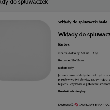
ady do spluwaczek
Wkłady do spluwaczki białe -
Wkłady do spluwac
Betex
Oferta dotyczy:
50 szt. - 1 op.
Rozmiar:
28x28cm
Kolor:
biały
Jednorazowe wkłady do miski spluwac
przepływ wody i płynów, zatrzymując re
higieny i czystości w gabinecie stoma
 spluwaczki niebieskie - 50
Produkt niesterylny.
szt.
Dostępność:
CHWILOWY BRAK - OC
3,50 zł