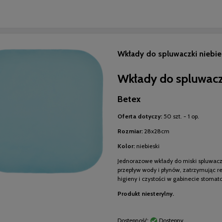
Do koszyka
Wkłady do spluwaczki niebies
Wkłady do spluwac
Betex
Oferta dotyczy:
50 szt. - 1 op.
Rozmiar:
28x28cm
Kolor:
niebieski
Jednorazowe wkłady do miski spluwac
przepływ wody i płynów, zatrzymując re
higieny i czystości w gabinecie stoma
Produkt niesterylny.
Dostępność:
Dostępny