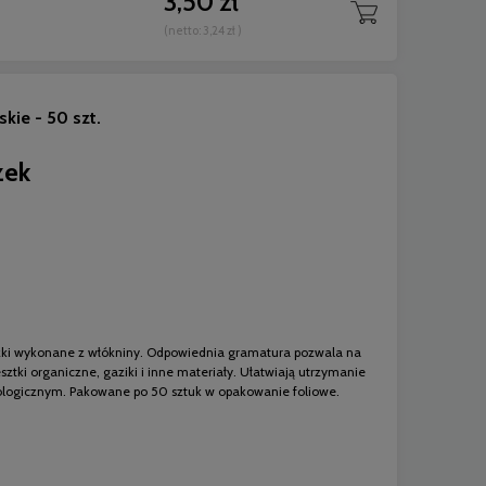
3,50 zł
(netto:
3,24 zł
)
kie - 50 szt.
zek
zki wykonane z włókniny. Odpowiednia gramatura pozwala na
sztki organiczne, gaziki i inne materiały. Ułatwiają utrzymanie
tologicznym. Pakowane po 50 sztuk w opakowanie foliowe.