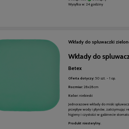
Wysyłka w:
24 godziny
Wkłady do spluwaczki zielone
Wkłady do spluwac
Betex
Oferta dotyczy:
50 szt. - 1 op.
Rozmiar:
28x28cm
Kolor:
niebieski
Jednorazowe wkłady do miski spluwac
przepływ wody i płynów, zatrzymując re
higieny i czystości w gabinecie stoma
Produkt niesterylny.