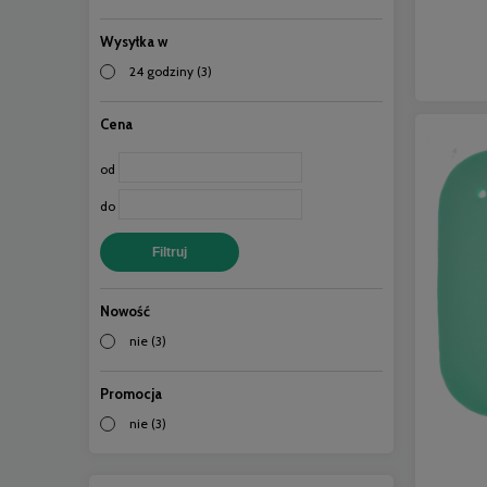
Wysyłka w
24 godziny
(3)
Cena
od
do
Filtruj
Nowość
nie
(3)
Promocja
nie
(3)