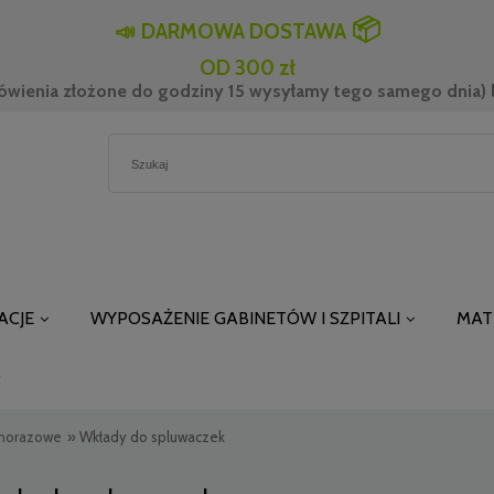
📦
📣
DARMOWA DOSTAWA
OD 300 zł
ówienia złożone do godziny 15 wysyłamy tego samego dnia) l
ACJE
WYPOSAŻENIE GABINETÓW I SZPITALI
MAT
t
dnorazowe
»
Wkłady do spluwaczek