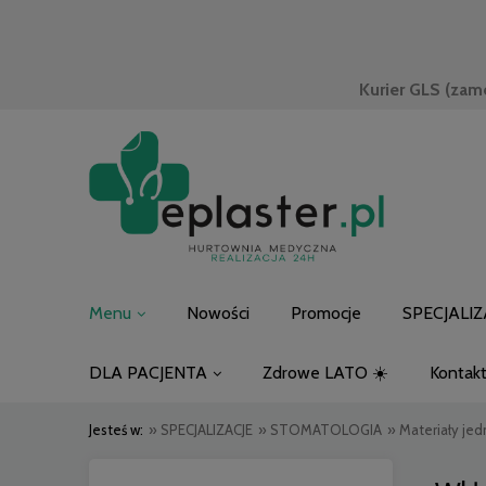
Kurier GLS (zam
Menu
Nowości
Promocje
SPECJALIZ
DLA PACJENTA
Zdrowe LATO ☀️
Kontak
Jesteś w:
»
SPECJALIZACJE
»
STOMATOLOGIA
»
Materiały je