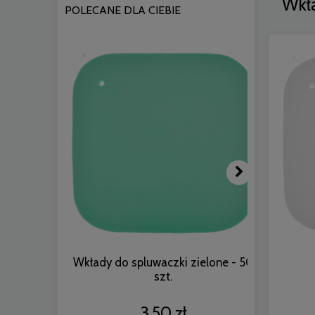
Wkł
POLECANE DLA CIEBIE
Wkłady do spluwaczki zielone - 50
Wkłady do
szt.
3,50 zł