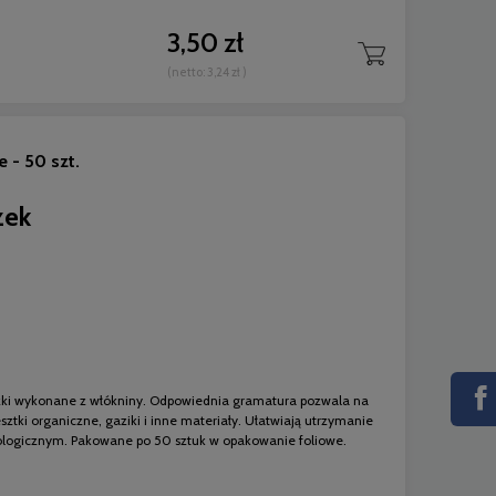
3,50 zł
(netto:
3,24 zł
)
 - 50 szt.
zek
zki wykonane z włókniny. Odpowiednia gramatura pozwala na
sztki organiczne, gaziki i inne materiały. Ułatwiają utrzymanie
tologicznym. Pakowane po 50 sztuk w opakowanie foliowe.