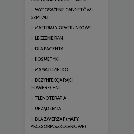
WYPOSAŻENIE GABINETÓW I
SZPITALI
MATERIAŁY OPATRUNKOWE
LECZENIE RAN
DLA PACJENTA
KOSMETYKI
MAMA I DZIECKO
DEZYNFEKCJA RĄK I
POWIERZCHNI
TLENOTERAPIA
URZĄDZENIA
DLA ZWIERZĄT (MATY,
AKCESORIA SZKOLENIOWE)