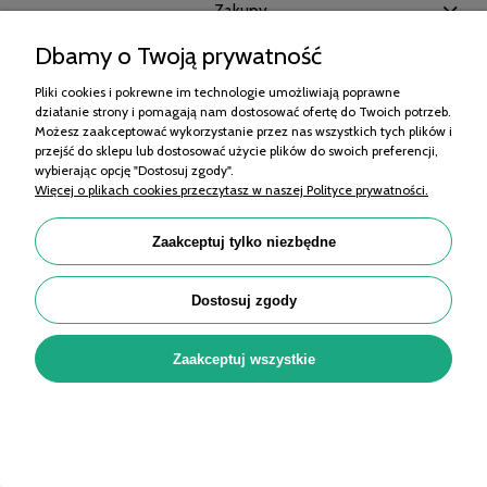
Zakupy
Dbamy o Twoją prywatność
Pomoc
Pliki cookies i pokrewne im technologie umożliwiają poprawne
Moje konto
działanie strony i pomagają nam dostosować ofertę do Twoich potrzeb.
Możesz zaakceptować wykorzystanie przez nas wszystkich tych plików i
Informacje
przejść do sklepu lub dostosować użycie plików do swoich preferencji,
wybierając opcję "Dostosuj zgody".
Porady
Więcej o plikach cookies przeczytasz w naszej Polityce prywatności.
Zaakceptuj tylko niezbędne
OMET MEDICAL Sp. z o.o. | ul. 11 Listopada 99/101, 95-070 Aleksandrów Łódzki |
KRS: 0001035811, NIP: 7322212964, REGON: 525290046
Dostosuj zgody
Zaakceptuj wszystkie
Sklep internetowy Shoper Premium