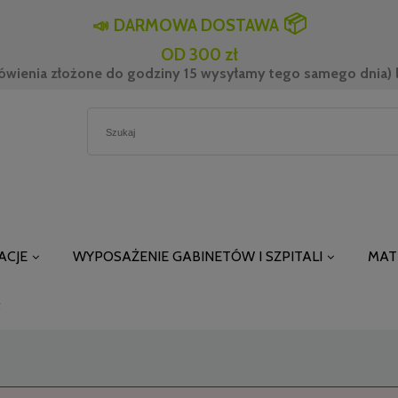
📦
📣
DARMOWA DOSTAWA
OD 300 zł
ówienia złożone do godziny 15 wysyłamy tego samego dnia) l
ACJE
WYPOSAŻENIE GABINETÓW I SZPITALI
MAT
t