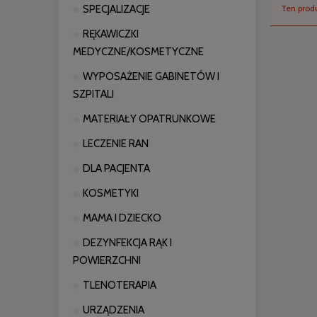
SPECJALIZACJE
Ten produ
RĘKAWICZKI
MEDYCZNE/KOSMETYCZNE
WYPOSAŻENIE GABINETÓW I
SZPITALI
MATERIAŁY OPATRUNKOWE
LECZENIE RAN
DLA PACJENTA
KOSMETYKI
MAMA I DZIECKO
DEZYNFEKCJA RĄK I
POWIERZCHNI
TLENOTERAPIA
URZĄDZENIA