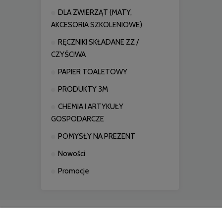
DLA ZWIERZĄT (MATY,
AKCESORIA SZKOLENIOWE)
RĘCZNIKI SKŁADANE ZZ /
CZYŚCIWA
PAPIER TOALETOWY
PRODUKTY 3M
CHEMIA I ARTYKUŁY
GOSPODARCZE
POMYSŁY NA PREZENT
Nowości
Promocje
Zakupy
Pomoc