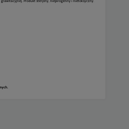
rawitacyjnej. Produkt sterylny, niepirogenny i nietoksyczny.
nych.