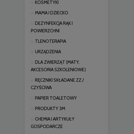
KOSMETYKI
MAMA I DZIECKO
DEZYNFEKCJA RĄK I
POWIERZCHNI
TLENOTERAPIA
URZĄDZENIA
DLA ZWIERZĄT (MATY,
AKCESORIA SZKOLENIOWE)
RĘCZNIKI SKŁADANE ZZ /
CZYŚCIWA
PAPIER TOALETOWY
PRODUKTY 3M
CHEMIA I ARTYKUŁY
GOSPODARCZE