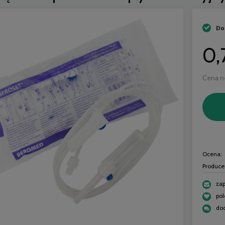
Do
0,
Cena n
Ocena:
Produce
zap
h ochronny jednorazowy
dispoFine Igły iniekcyjne 0,5x2
po
owy z mankietami 22G - M
25G sterylne - 100 szt.
i MERCATOR - 10 szt. | REF:
dod
W267100130
21,00 zł
4,99 zł