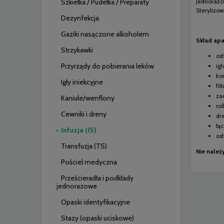
Szkiełka / Pudełka / Preparaty
Jednorazow
Sterylizo
Dezynfekcja
Gaziki nasączone alkoholem
Skład ap
Strzykawki
osł
Przyrządy do pobierania leków
ig
ko
Igły iniekcyjne
fil
za
Kaniule/wenflony
ro
Cewniki i dreny
dr
łą
Infuzja (IS)
os
Transfuzja (TS)
Nie należ
Pościel medyczna
Prześcieradła i podkłady
jednorazowe
Opaski identyfikacyjne
Stazy (opaski uciskowe)