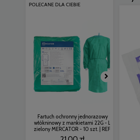
POLECANE DLA CIEBIE
Fartuch ochronny jednorazowy
Fartuc
włókninowy z mankietami 22G - L
włóknin
zielony MERCATOR - 10 szt. | REF:
niebiesk
W267200140
21,00 zł