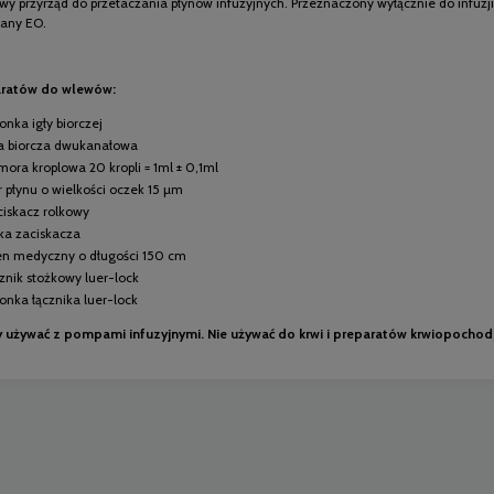
y przyrząd do przetaczania płynów infuzyjnych. Przeznaczony wyłącznie do infuzji g
wany EO.
aratów do wlewów:
onka igły biorczej
ła biorcza dwukanałowa
mora kroplowa 20 kropli = 1ml ± 0,1ml
tr płynu o wielkości oczek 15 µm
ciskacz rolkowy
lka zaciskacza
en medyczny o długości 150 cm
cznik stożkowy luer-lock
łonka łącznika luer-lock
y używać z pompami infuzyjnymi. Nie używać do krwi i preparatów krwiopochod