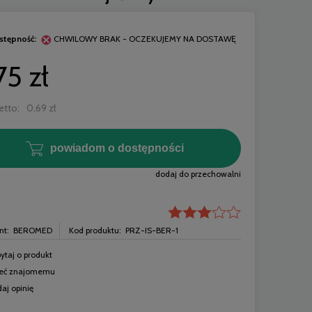
stępność:
CHWILOWY BRAK - OCZEKUJEMY NA DOSTAWĘ
75 zł
etto:
0,69 zł
powiadom o dostępności
dodaj do przechowalni
nt:
BEROMED
Kod produktu:
PRZ-IS-BER-1
ytaj o produkt
5 mm
dispoFine Igły iniekcyjne 0,5x40 mm
dispoFine Igły i
leć znajomemu
25G sterylne - 100 szt.
25G steryl
aj opinię
4,99 zł
4,