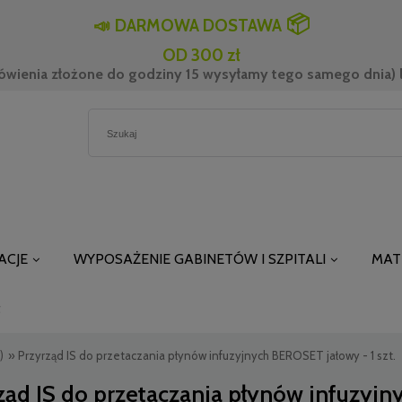
📦
📣
DARMOWA DOSTAWA
OD 300 zł
ówienia złożone do godziny 15 wysyłamy tego samego dnia) l
ACJE
WYPOSAŻENIE GABINETÓW I SZPITALI
MAT
t
)
»
Przyrząd IS do przetaczania płynów infuzyjnych BEROSET jałowy - 1 szt.
ząd IS do przetaczania płynów infuzyjny